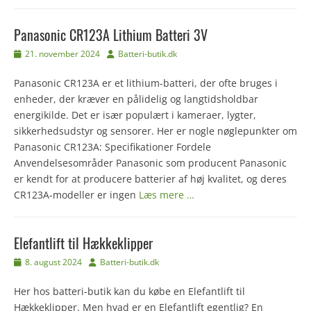
Panasonic CR123A Lithium Batteri 3V
Udgivet
Forfatter
21. november 2024
Batteri-butik.dk
den
Panasonic CR123A er et lithium-batteri, der ofte bruges i
enheder, der kræver en pålidelig og langtidsholdbar
energikilde. Det er især populært i kameraer, lygter,
sikkerhedsudstyr og sensorer. Her er nogle nøglepunkter om
Panasonic CR123A: Specifikationer Fordele
Anvendelsesområder Panasonic som producent Panasonic
er kendt for at producere batterier af høj kvalitet, og deres
CR123A-modeller er ingen
Læs mere …
Elefantlift til Hækkeklipper
Udgivet
Forfatter
8. august 2024
Batteri-butik.dk
den
Her hos batteri-butik kan du købe en Elefantlift til
Hækkeklipper. Men hvad er en Elefantlift egentlig? En