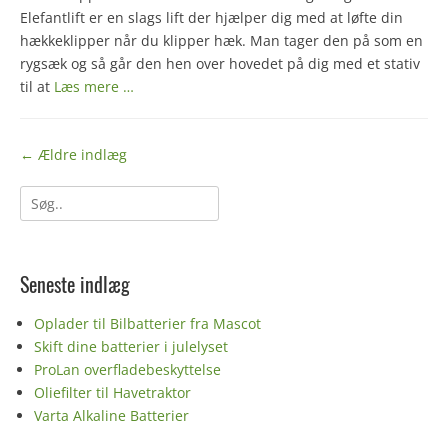
Elefantlift er en slags lift der hjælper dig med at løfte din
hækkeklipper når du klipper hæk. Man tager den på som en
rygsæk og så går den hen over hovedet på dig med et stativ
til at
Læs mere …
Indlægs
←
Ældre indlæg
navigation
Søg
efter:
Seneste indlæg
Oplader til Bilbatterier fra Mascot
Skift dine batterier i julelyset
ProLan overfladebeskyttelse
Oliefilter til Havetraktor
Varta Alkaline Batterier