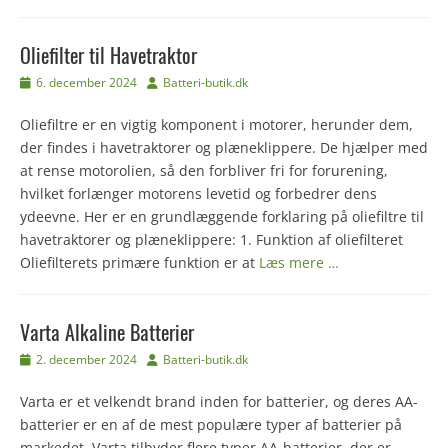
Oliefilter til Havetraktor
Udgivet
Forfatter
6. december 2024
Batteri-butik.dk
den
Oliefiltre er en vigtig komponent i motorer, herunder dem,
der findes i havetraktorer og plæneklippere. De hjælper med
at rense motorolien, så den forbliver fri for forurening,
hvilket forlænger motorens levetid og forbedrer dens
ydeevne. Her er en grundlæggende forklaring på oliefiltre til
havetraktorer og plæneklippere: 1. Funktion af oliefilteret
Oliefilterets primære funktion er at
Læs mere …
Varta Alkaline Batterier
Udgivet
Forfatter
2. december 2024
Batteri-butik.dk
den
Varta er et velkendt brand inden for batterier, og deres AA-
batterier er en af de mest populære typer af batterier på
markedet. Varta tilbyder flere typer AA-batterier, der er