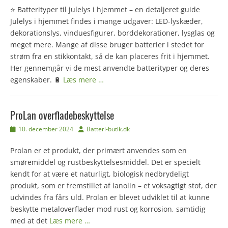
⭐ Batterityper til julelys i hjemmet – en detaljeret guide
Julelys i hjemmet findes i mange udgaver: LED-lyskæder,
dekorationslys, vinduesfigurer, borddekorationer, lysglas og
meget mere. Mange af disse bruger batterier i stedet for
strøm fra en stikkontakt, så de kan placeres frit i hjemmet.
Her gennemgår vi de mest anvendte batterityper og deres
egenskaber. 🔋
Læs mere …
ProLan overfladebeskyttelse
Udgivet
Forfatter
10. december 2024
Batteri-butik.dk
den
Prolan er et produkt, der primært anvendes som en
smøremiddel og rustbeskyttelsesmiddel. Det er specielt
kendt for at være et naturligt, biologisk nedbrydeligt
produkt, som er fremstillet af lanolin – et voksagtigt stof, der
udvindes fra fårs uld. Prolan er blevet udviklet til at kunne
beskytte metaloverflader mod rust og korrosion, samtidig
med at det
Læs mere …