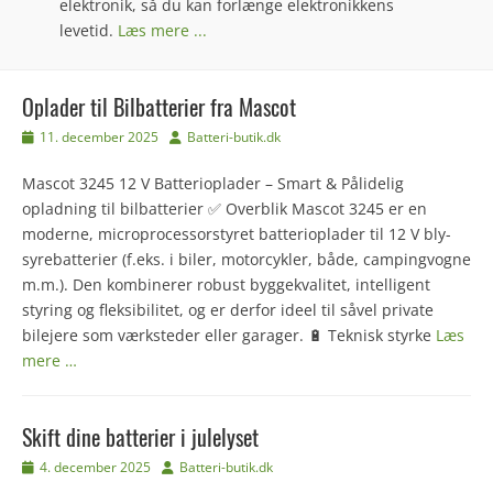
elektronik, så du kan forlænge elektronikkens
levetid.
Læs mere ...
Oplader til Bilbatterier fra Mascot
Udgivet
Forfatter
11. december 2025
Batteri-butik.dk
den
Mascot 3245 12 V Batterioplader – Smart & Pålidelig
opladning til bilbatterier ✅ Overblik Mascot 3245 er en
moderne, microprocessorstyret batterioplader til 12 V bly-
syrebatterier (f.eks. i biler, motorcykler, både, campingvogne
m.m.). Den kombinerer robust byggekvalitet, intelligent
styring og fleksibilitet, og er derfor ideel til såvel private
bilejere som værksteder eller garager. 🔋 Teknisk styrke
Læs
mere …
Skift dine batterier i julelyset
Udgivet
Forfatter
4. december 2025
Batteri-butik.dk
den