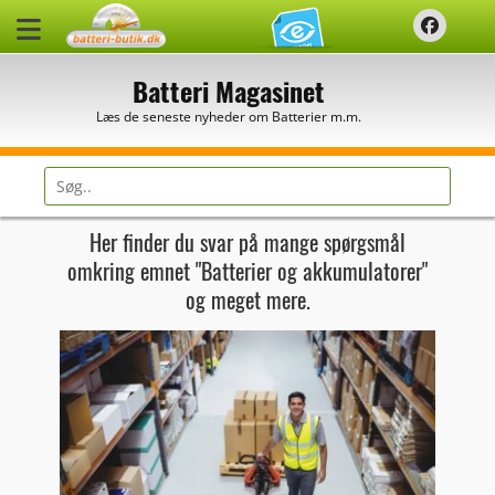
Spring
Faceb
til
indhold
Batteri Magasinet
Læs de seneste nyheder om Batterier m.m.
Søg
efter:
Her finder du svar på mange spørgsmål
omkring emnet "Batterier og akkumulatorer"
og meget mere.