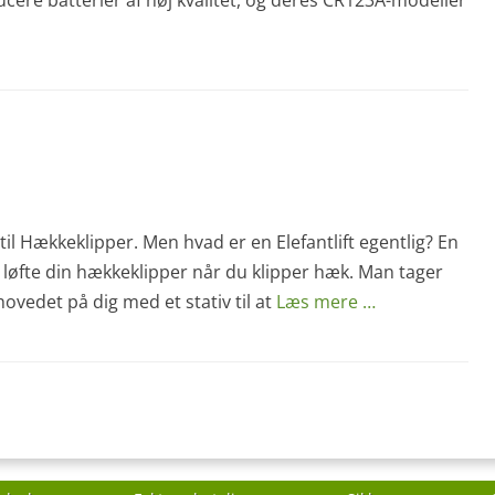
ere batterier af høj kvalitet, og deres CR123A-modeller
 til Hækkeklipper. Men hvad er en Elefantlift egentlig? En
 at løfte din hækkeklipper når du klipper hæk. Man tager
vedet på dig med et stativ til at
Læs mere …