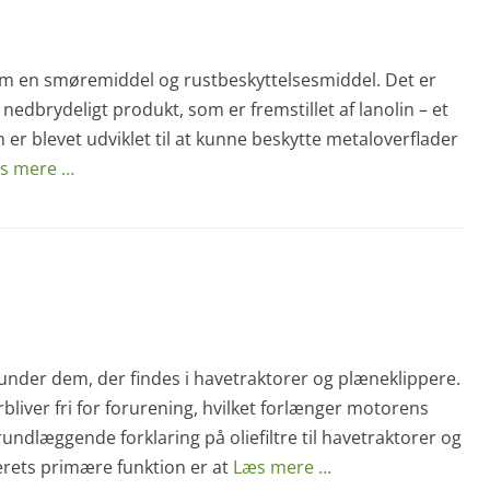
om en smøremiddel og rustbeskyttelsesmiddel. Det er
k nedbrydeligt produkt, som er fremstillet af lanolin – et
n er blevet udviklet til at kunne beskytte metaloverflader
s mere …
runder dem, der findes i havetraktorer og plæneklippere.
liver fri for forurening, hvilket forlænger motorens
undlæggende forklaring på oliefiltre til havetraktorer og
lterets primære funktion er at
Læs mere …