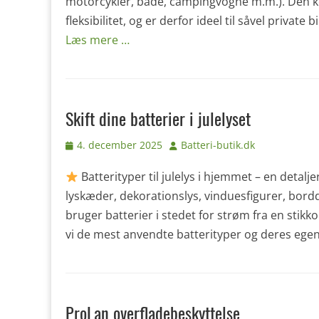
motorcykler, både, campingvogne m.m.). Den kom
fleksibilitet, og er derfor ideel til såvel privat
Læs mere …
Skift dine batterier i julelyset
Udgivet
Forfatter
4. december 2025
Batteri-butik.dk
den
Batterityper til julelys i hjemmet – en detalj
lyskæder, dekorationslys, vinduesfigurer, bord
bruger batterier i stedet for strøm fra en stik
vi de mest anvendte batterityper og deres ege
ProLan overfladebeskyttelse