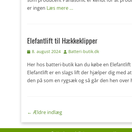
som producent Panasonic er kendt for at produc
er ingen
Læs mere …
Elefantlift til Hækkeklipper
Udgivet
Forfatter
8. august 2024
Batteri-butik.dk
den
Her hos batteri-butik kan du købe en Elefantlift
Elefantlift er en slags lift der hjælper dig med
den på som en rygsæk og så går den hen over ho
Indlægs
←
Ældre indlæg
navigation