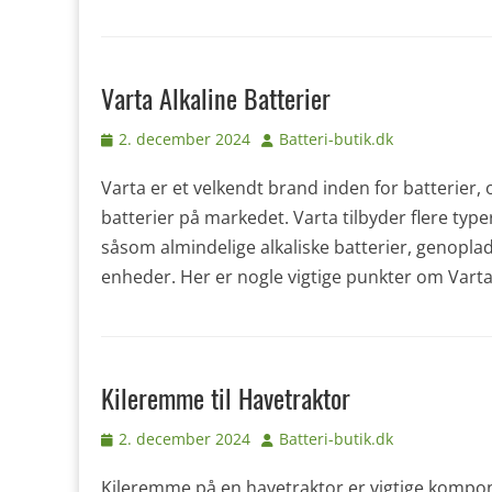
Varta Alkaline Batterier
Udgivet
Forfatter
2. december 2024
Batteri-butik.dk
den
Varta er et velkendt brand inden for batterier,
batterier på markedet. Varta tilbyder flere typer
såsom almindelige alkaliske batterier, genoplade
enheder. Her er nogle vigtige punkter om Varta 
Kileremme til Havetraktor
Udgivet
Forfatter
2. december 2024
Batteri-butik.dk
den
Kileremme på en havetraktor er vigtige kompone