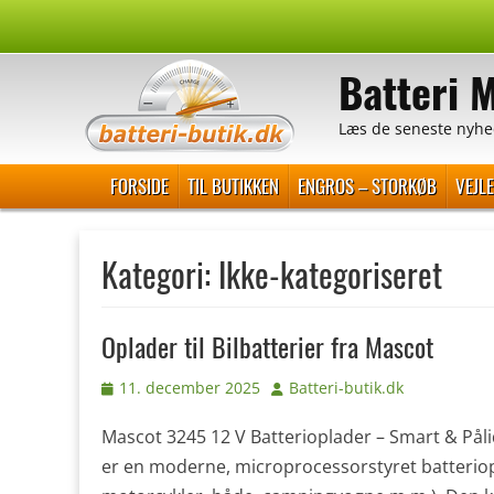
Spring
til
Batteri 
indhold
Læs de seneste nyhe
Primær Menu
FORSIDE
TIL BUTIKKEN
ENGROS – STORKØB
VEJL
Kategori:
Ikke-kategoriseret
Oplader til Bilbatterier fra Mascot
Udgivet
Forfatter
11. december 2025
Batteri-butik.dk
den
Mascot 3245 12 V Batterioplader – Smart & Pålid
er en moderne, microprocessorstyret batterioplade