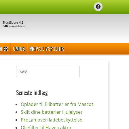
Facebook
RIER
OM OS
PRIVATLIVSPOLITIK
Søg
efter:
Seneste indlæg
Oplader til Bilbatterier fra Mascot
Skift dine batterier i julelyset
ProLan overfladebeskyttelse
Oliefilter til Havetraktor