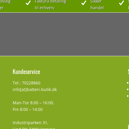
dvalg
Faktura betaling
Sikker
er
til erhverv
handel
Kundeservice
Tel.: 70228860
info[at]batteri-butik.dk
Man-Tor 8:00 – 16:00,
Fre 8:00 – 14:00
Industriparken 31,