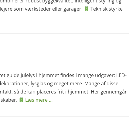
binerer robust byggekvalitet, intelligent styring og
e bilejere som værksteder eller garager.
Teknisk styrke
eret guide Julelys i hjemmet findes i mange udgaver: LED-
dekorationer, lysglas og meget mere. Mange af disse
kontakt, så de kan placeres frit i hjemmet. Her gennemgår
nskaber.
Læs mere …