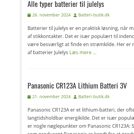
Alle typer batterier til julelys
Udgivet
Forfatter
26. november 2024
Batteri-butik.dk
den
Batterier til julelys er en praktisk løsning, n
af stikkontakter. Det er især populært til inde
være besværligt at finde en strømkilde. Her er no
af batterier Julelys
Læs mere …
Panasonic CR123A Lithium Batteri 3V
Udgivet
Forfatter
21. november 2024
Batteri-butik.dk
den
Panasonic CR123A er et lithium-batteri, der oft
langtidsholdbar energikilde. Det er især populæ
er nogle nøglepunkter om Panasonic CR123A: 