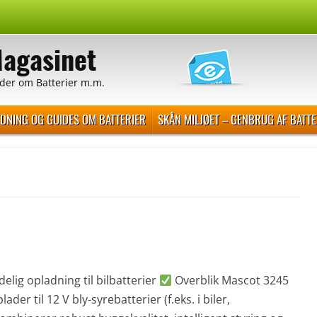
Magasinet
der om Batterier m.m.
EDNING OG GUIDES OM BATTERIER
SKÅN MILJØET – GENBRUG AF BATTE
elig opladning til bilbatterier
Overblik Mascot 3245
r til 12 V bly-syrebatterier (f.eks. i biler,