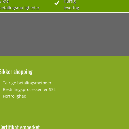
Sikre
Hurtig
betalingsmuligheder
levering
Sikker shopping
Talrige betalingsmetoder
Bestillingsprocessen er SSL
Fortrolighed
Certifikat emaerket