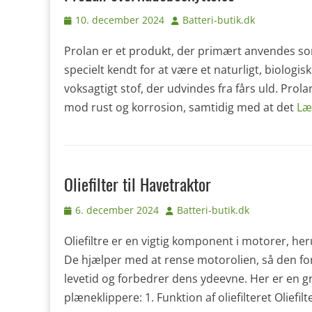
Udgivet
Forfatter
10. december 2024
Batteri-butik.dk
den
Prolan er et produkt, der primært anvendes s
specielt kendt for at være et naturligt, biologis
voksagtigt stof, der udvindes fra fårs uld. Prola
mod rust og korrosion, samtidig med at det
Læ
Oliefilter til Havetraktor
Udgivet
Forfatter
6. december 2024
Batteri-butik.dk
den
Oliefiltre er en vigtig komponent i motorer, he
De hjælper med at rense motorolien, så den forb
levetid og forbedrer dens ydeevne. Her er en gr
plæneklippere: 1. Funktion af oliefilteret Oliefi