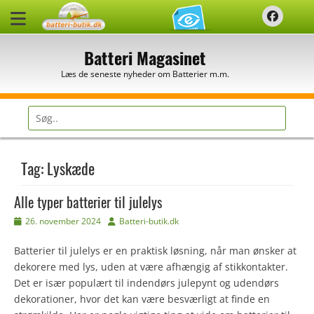
Spring
Faceb
til
indhold
Batteri Magasinet
Læs de seneste nyheder om Batterier m.m.
Søg
efter:
Tag:
Lyskæde
Alle typer batterier til julelys
Udgivet
Forfatter
26. november 2024
Batteri-butik.dk
den
Batterier til julelys er en praktisk løsning, når man ønsker at
dekorere med lys, uden at være afhængig af stikkontakter.
Det er især populært til indendørs julepynt og udendørs
dekorationer, hvor det kan være besværligt at finde en