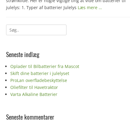
strømkilde. Her er nogle vigtige ting at vide om batterier til
julelys: 1. Typer af batterier Julelys
Læs mere …
Søg
efter:
Seneste indlæg
Oplader til Bilbatterier fra Mascot
Skift dine batterier i julelyset
ProLan overfladebeskyttelse
Oliefilter til Havetraktor
Varta Alkaline Batterier
Seneste kommentarer