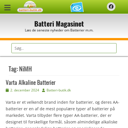
Spring
Faceb
til
indhold
Batteri Magasinet
Læs de seneste nyheder om Batterier m.m.
Søg
efter:
Tag:
NiMH
Varta Alkaline Batterier
Udgivet
Forfatter
2. december 2024
Batteri-butik.dk
den
Varta er et velkendt brand inden for batterier, og deres AA-
batterier er en af de mest populære typer af batterier på
markedet. Varta tilbyder flere typer AA-batterier, der er
designet til forskellige formål, såsom almindelige alkaliske