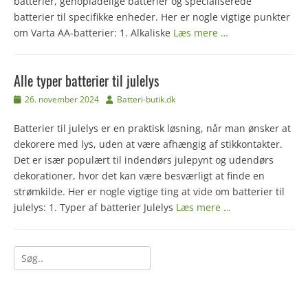
batterier, genopladelige batterier og specialiserede
batterier til specifikke enheder. Her er nogle vigtige punkter
om Varta AA-batterier: 1. Alkaliske
Læs mere …
Alle typer batterier til julelys
Udgivet
Forfatter
26. november 2024
Batteri-butik.dk
den
Batterier til julelys er en praktisk løsning, når man ønsker at
dekorere med lys, uden at være afhængig af stikkontakter.
Det er især populært til indendørs julepynt og udendørs
dekorationer, hvor det kan være besværligt at finde en
strømkilde. Her er nogle vigtige ting at vide om batterier til
julelys: 1. Typer af batterier Julelys
Læs mere …
Søg
efter: