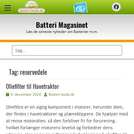
Spring
Faceb
til
indhold
Batteri Magasinet
Læs de seneste nyheder om Batterier m.m.
Søg
efter:
Tag:
reservedele
Oliefilter til Havetraktor
Udgivet
Forfatter
6. december 2024
Batteri-butik.dk
den
Oliefiltre er en vigtig komponent i motorer, herunder dem,
der findes i havetraktorer og plæneklippere. De hjælper med
at rense motorolien, så den forbliver fri for forurening,
hvilket forlænger motorens levetid og forbedrer dens