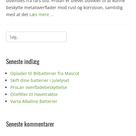
udvindes fra fårs uld. Prolan er blevet udviklet til at kunne
beskytte metaloverflader mod rust og korrosion, samtidig
med at det
Læs mere …
Søg
efter:
Seneste indlæg
Oplader til Bilbatterier fra Mascot
Skift dine batterier i julelyset
ProLan overfladebeskyttelse
Oliefilter til Havetraktor
Varta Alkaline Batterier
Seneste kommentarer