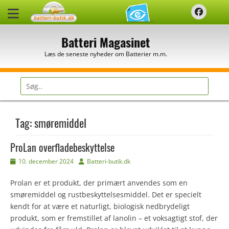
Spring
Faceb
til
indhold
Batteri Magasinet
Læs de seneste nyheder om Batterier m.m.
Søg
efter:
Tag:
smøremiddel
ProLan overfladebeskyttelse
Udgivet
Forfatter
10. december 2024
Batteri-butik.dk
den
Prolan er et produkt, der primært anvendes som en
smøremiddel og rustbeskyttelsesmiddel. Det er specielt
kendt for at være et naturligt, biologisk nedbrydeligt
produkt, som er fremstillet af lanolin – et voksagtigt stof, der