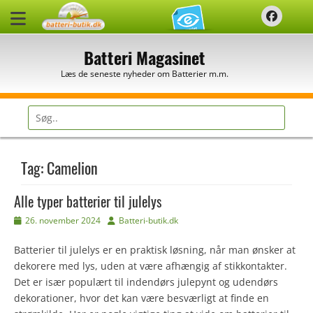
Spring
Faceb
til
indhold
Batteri Magasinet
Læs de seneste nyheder om Batterier m.m.
Søg
efter:
Tag:
Camelion
Alle typer batterier til julelys
Udgivet
Forfatter
26. november 2024
Batteri-butik.dk
den
Batterier til julelys er en praktisk løsning, når man ønsker at
dekorere med lys, uden at være afhængig af stikkontakter.
Det er især populært til indendørs julepynt og udendørs
dekorationer, hvor det kan være besværligt at finde en