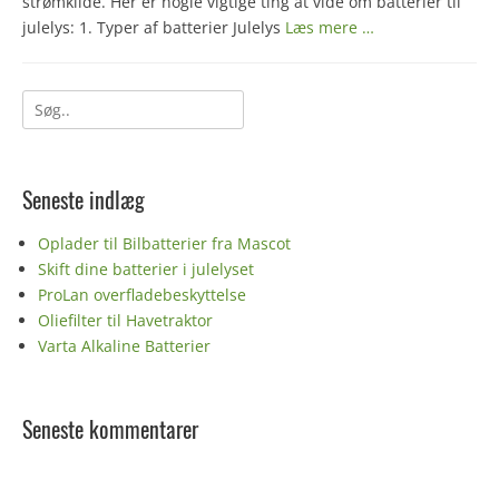
strømkilde. Her er nogle vigtige ting at vide om batterier til
julelys: 1. Typer af batterier Julelys
Læs mere …
Søg
efter:
Seneste indlæg
Oplader til Bilbatterier fra Mascot
Skift dine batterier i julelyset
ProLan overfladebeskyttelse
Oliefilter til Havetraktor
Varta Alkaline Batterier
Seneste kommentarer