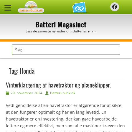
Spring
Faceb
til
indhold
Batteri Magasinet
Læs de seneste nyheder om Batterier m.m.
Søg
efter:
Tag:
Honda
Vinterklargøring af havetraktor og plæneklipper.
Udgivet
Forfatter
29. november 2024
Batteri-butik.dk
den
Vedligeholdelse af en havetraktor er afgørende for at sikre,
at den fungerer optimalt og har en lang levetid. En
havetraktor er en investering, der kan gøre havearbejde
lettere og mere effektivt, men som alle maskiner kræver den