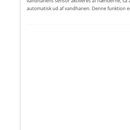
vandhanens sensor aktiveres af hænderne, så å
automatisk ud af vandhanen. Denne funktion e