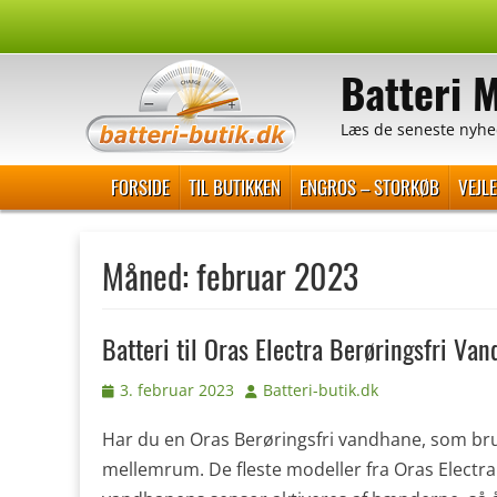
Spring
til
Batteri 
indhold
Læs de seneste nyhe
Primær Menu
FORSIDE
TIL BUTIKKEN
ENGROS – STORKØB
VEJL
Måned:
februar 2023
Batteri til Oras Electra Berøringsfri Va
Udgivet
Forfatter
3. februar 2023
Batteri-butik.dk
den
Har du en Oras Berøringsfri vandhane, som brug
mellemrum. De fleste modeller fra Oras Electra