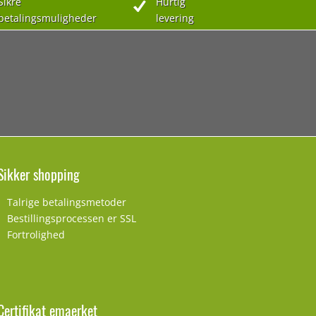
Sikre
Hurtig
betalingsmuligheder
levering
Sikker shopping
Talrige betalingsmetoder
Bestillingsprocessen er SSL
Fortrolighed
Certifikat emaerket