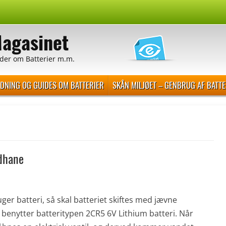
Magasinet
der om Batterier m.m.
EDNING OG GUIDES OM BATTERIER
SKÅN MILJØET – GENBRUG AF BATTE
ndhane
er batteri, så skal batteriet skiftes med jævne
 benytter batteritypen 2CR5 6V Lithium batteri. Når