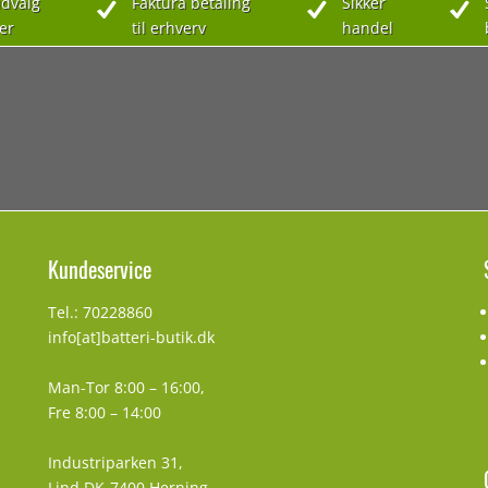
dvalg
Faktura betaling
Sikker
er
til erhverv
handel
Kundeservice
Tel.: 70228860
info[at]batteri-butik.dk
Man-Tor 8:00 – 16:00,
Fre 8:00 – 14:00
Industriparken 31,
Lind DK-7400 Herning