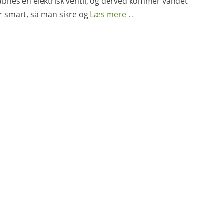
bnes en elektrisk ventil, og derved kommer vandet
r smart, så man sikre og
Læs mere …