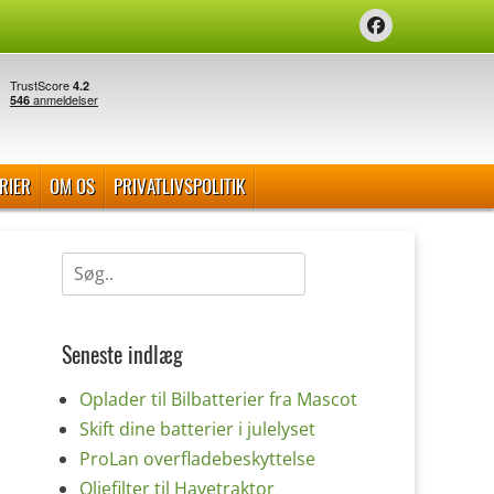
Facebook
RIER
OM OS
PRIVATLIVSPOLITIK
Søg
efter:
Seneste indlæg
Oplader til Bilbatterier fra Mascot
Skift dine batterier i julelyset
ProLan overfladebeskyttelse
Oliefilter til Havetraktor