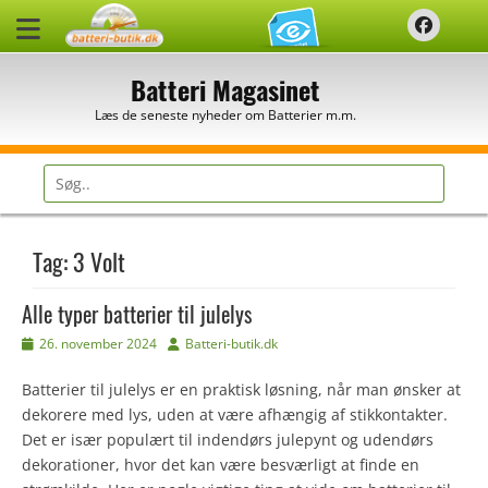
Spring
Faceb
til
indhold
Batteri Magasinet
Læs de seneste nyheder om Batterier m.m.
Søg
efter:
Tag:
3 Volt
Alle typer batterier til julelys
Udgivet
Forfatter
26. november 2024
Batteri-butik.dk
den
Batterier til julelys er en praktisk løsning, når man ønsker at
dekorere med lys, uden at være afhængig af stikkontakter.
Det er især populært til indendørs julepynt og udendørs
dekorationer, hvor det kan være besværligt at finde en