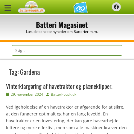
Spring
Faceb
til
indhold
Batteri Magasinet
Læs de seneste nyheder om Batterier m.m.
Søg
efter:
Tag:
Gardena
Vinterklargøring af havetraktor og plæneklipper.
Udgivet
Forfatter
29. november 2024
Batteri-butik.dk
den
Vedligeholdelse af en havetraktor er afgørende for at sikre,
at den fungerer optimalt og har en lang levetid. En
havetraktor er en investering, der kan gøre havearbejde
lettere og mere effektivt, men som alle maskiner kræver den