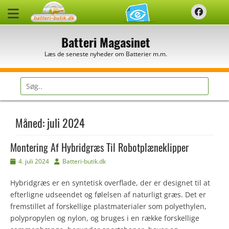
Spring
Faceb
til
indhold
Batteri Magasinet
Læs de seneste nyheder om Batterier m.m.
Søg
efter:
Måned:
juli 2024
Montering Af Hybridgræs Til Robotplæneklipper
Udgivet
Forfatter
4. juli 2024
Batteri-butik.dk
den
Hybridgræs er en syntetisk overflade, der er designet til at
efterligne udseendet og følelsen af naturligt græs. Det er
fremstillet af forskellige plastmaterialer som polyethylen,
polypropylen og nylon, og bruges i en række forskellige