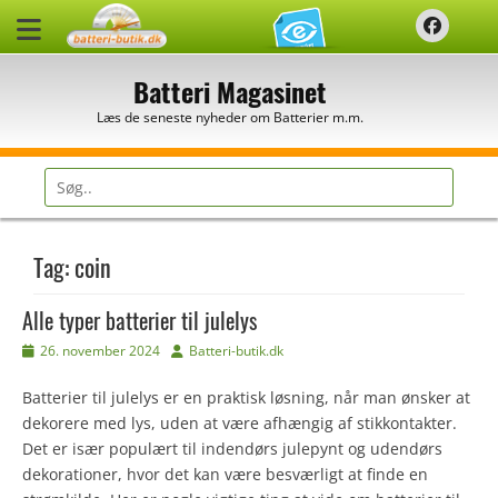
Spring
Faceb
til
indhold
Batteri Magasinet
Læs de seneste nyheder om Batterier m.m.
Søg
efter:
Tag:
coin
Alle typer batterier til julelys
Udgivet
Forfatter
26. november 2024
Batteri-butik.dk
den
Batterier til julelys er en praktisk løsning, når man ønsker at
dekorere med lys, uden at være afhængig af stikkontakter.
Det er især populært til indendørs julepynt og udendørs
dekorationer, hvor det kan være besværligt at finde en