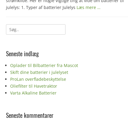
strømkilde. Her er nogle vigtige ting at vide om batterier til
julelys: 1. Typer af batterier Julelys
Læs mere …
Søg
efter:
Seneste indlæg
Oplader til Bilbatterier fra Mascot
Skift dine batterier i julelyset
ProLan overfladebeskyttelse
Oliefilter til Havetraktor
Varta Alkaline Batterier
Seneste kommentarer