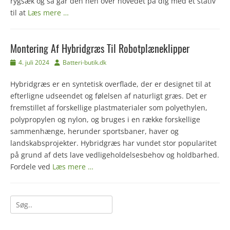
rygsæk og så går den hen over hovedet på dig med et stativ
til at
Læs mere …
Montering Af Hybridgræs Til Robotplæneklipper
Udgivet
Forfatter
4. juli 2024
Batteri-butik.dk
den
Hybridgræs er en syntetisk overflade, der er designet til at
efterligne udseendet og følelsen af naturligt græs. Det er
fremstillet af forskellige plastmaterialer som polyethylen,
polypropylen og nylon, og bruges i en række forskellige
sammenhænge, herunder sportsbaner, haver og
landskabsprojekter. Hybridgræs har vundet stor popularitet
på grund af dets lave vedligeholdelsesbehov og holdbarhed.
Fordele ved
Læs mere …
Søg
efter: