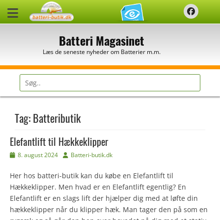
Spring
Faceb
til
indhold
Batteri Magasinet
Læs de seneste nyheder om Batterier m.m.
Søg
efter:
Tag:
Batteributik
Elefantlift til Hækkeklipper
Udgivet
Forfatter
8. august 2024
Batteri-butik.dk
den
Her hos batteri-butik kan du købe en Elefantlift til
Hækkeklipper. Men hvad er en Elefantlift egentlig? En
Elefantlift er en slags lift der hjælper dig med at løfte din
hækkeklipper når du klipper hæk. Man tager den på som en