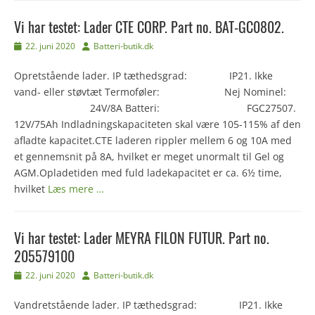
Vi har testet: Lader CTE CORP. Part no. BAT-GC0802.
Udgivet
Forfatter
22. juni 2020
Batteri-butik.dk
den
Opretstående lader. IP tæthedsgrad: IP21. Ikke
vand- eller støvtæt Termoføler: Nej Nominel:
24V/8A Batteri: FGC27507.
12V/75Ah Indladningskapaciteten skal være 105-115% af den
afladte kapacitet.CTE laderen rippler mellem 6 og 10A med
et gennemsnit på 8A, hvilket er meget unormalt til Gel og
AGM.Opladetiden med fuld ladekapacitet er ca. 6½ time,
hvilket
Læs mere …
Vi har testet: Lader MEYRA FILON FUTUR. Part no.
205579100
Udgivet
Forfatter
22. juni 2020
Batteri-butik.dk
den
Vandretstående lader. IP tæthedsgrad: IP21. Ikke