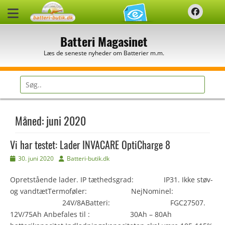
Spring
Faceb
til
indhold
Batteri Magasinet
Læs de seneste nyheder om Batterier m.m.
Søg
efter:
Måned:
juni 2020
Vi har testet: Lader INVACARE OptiCharge 8
Udgivet
Forfatter
30. juni 2020
Batteri-butik.dk
den
Opretstående lader. IP tæthedsgrad: IP31. Ikke støv-
og vandtætTermoføler: NejNominel:
24V/8ABatteri: FGC27507.
12V/75Ah Anbefales til : 30Ah – 80Ah