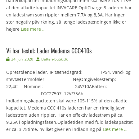
batterikapacitet Indladningskapaciteten skal være 105-115%
af den afladte kapacitet.INVACARE OptiCharge 8 laderen har
en ladestrøm som rippler mellem 7,7A og 8,3A. Har ingen
stor negativ påvirkning, så længe ladespændingen ikke er
højere
Læs mere …
Vi har testet: Lader Medema CCC410s
Udgivet
Forfatter
24. juni 2020
Batteri-butik.dk
den
Opretstående lader. IP tæthedsgrad: IP54. Vand- og
støvtætTermoføler: NejOmgivelsestemp:
22,4C Nominel: 24V/10ABatteri:
FGC27507. 12V/75Ah
Indladningskapaciteten skal være 105-115% af den afladte
kapacitet. Medema CCC 410s laderen har en rimelig jævn
ladestrøm uden rippler. Har en effektiv ladestrøm på ca.
9,25A i opladningsfasen.Opladetiden med fuld ladekapacitet
er ca. 3,75time, hvilket giver en indladning på
Læs mere …