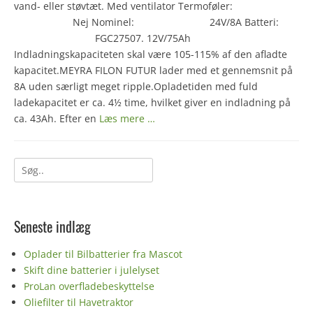
vand- eller støvtæt. Med ventilator Termoføler:
Nej Nominel: 24V/8A Batteri:
FGC27507. 12V/75Ah
Indladningskapaciteten skal være 105-115% af den afladte
kapacitet.MEYRA FILON FUTUR lader med et gennemsnit på
8A uden særligt meget ripple.Opladetiden med fuld
ladekapacitet er ca. 4½ time, hvilket giver en indladning på
ca. 43Ah. Efter en
Læs mere …
Søg
efter:
Seneste indlæg
Oplader til Bilbatterier fra Mascot
Skift dine batterier i julelyset
ProLan overfladebeskyttelse
Oliefilter til Havetraktor