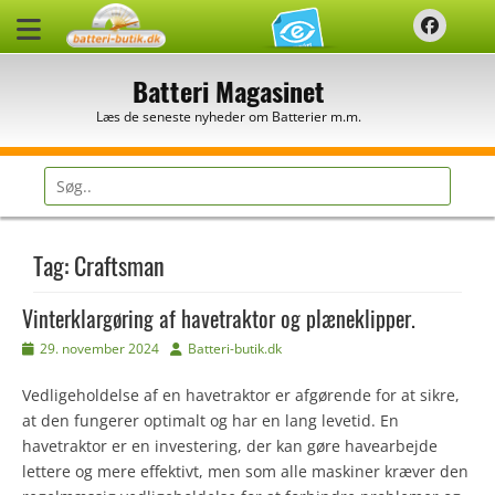
Spring
Faceb
til
indhold
Batteri Magasinet
Læs de seneste nyheder om Batterier m.m.
Søg
efter:
Tag:
Craftsman
Vinterklargøring af havetraktor og plæneklipper.
Udgivet
Forfatter
29. november 2024
Batteri-butik.dk
den
Vedligeholdelse af en havetraktor er afgørende for at sikre,
at den fungerer optimalt og har en lang levetid. En
havetraktor er en investering, der kan gøre havearbejde
lettere og mere effektivt, men som alle maskiner kræver den