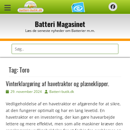
Spring
Faceb
til
indhold
Batteri Magasinet
Læs de seneste nyheder om Batterier m.m.
Søg
efter:
Tag:
Toro
Vinterklargøring af havetraktor og plæneklipper.
Udgivet
Forfatter
29. november 2024
Batteri-butik.dk
den
Vedligeholdelse af en havetraktor er afgørende for at sikre,
at den fungerer optimalt og har en lang levetid. En
havetraktor er en investering, der kan gøre havearbejde
lettere og mere effektivt, men som alle maskiner kræver den