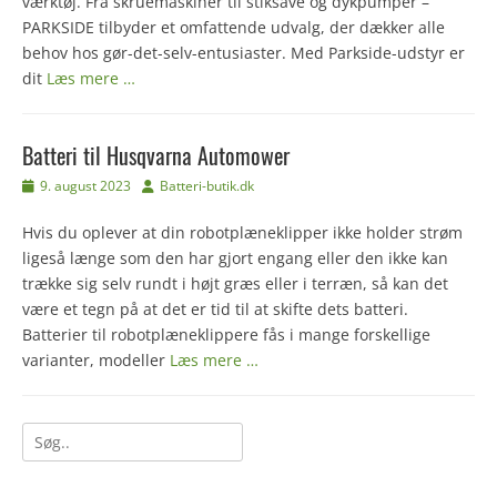
værktøj. Fra skruemaskiner til stiksave og dykpumper –
PARKSIDE tilbyder et omfattende udvalg, der dækker alle
behov hos gør-det-selv-entusiaster. Med Parkside-udstyr er
dit
Læs mere …
Batteri til Husqvarna Automower
Udgivet
Forfatter
9. august 2023
Batteri-butik.dk
den
Hvis du oplever at din robotplæneklipper ikke holder strøm
ligeså længe som den har gjort engang eller den ikke kan
trække sig selv rundt i højt græs eller i terræn, så kan det
være et tegn på at det er tid til at skifte dets batteri.
Batterier til robotplæneklippere fås i mange forskellige
varianter, modeller
Læs mere …
Søg
efter: