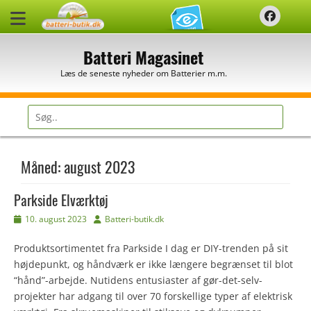
Spring
Faceb
til
indhold
Batteri Magasinet
Læs de seneste nyheder om Batterier m.m.
Søg
efter:
Måned:
august 2023
Parkside Elværktøj
Udgivet
Forfatter
10. august 2023
Batteri-butik.dk
den
Produktsortimentet fra Parkside I dag er DIY-trenden på sit
højdepunkt, og håndværk er ikke længere begrænset til blot
“hånd”-arbejde. Nutidens entusiaster af gør-det-selv-
projekter har adgang til over 70 forskellige typer af elektrisk