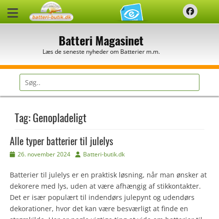
Spring
Faceb
til
indhold
Batteri Magasinet
Læs de seneste nyheder om Batterier m.m.
Søg
efter:
Tag:
Genopladeligt
Alle typer batterier til julelys
Udgivet
Forfatter
26. november 2024
Batteri-butik.dk
den
Batterier til julelys er en praktisk løsning, når man ønsker at
dekorere med lys, uden at være afhængig af stikkontakter.
Det er især populært til indendørs julepynt og udendørs
dekorationer, hvor det kan være besværligt at finde en