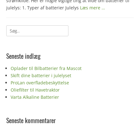
strømkilde. Her er nogle vigtige ting at vide om batterier til
julelys: 1. Typer af batterier Julelys
Læs mere …
Søg
efter:
Seneste indlæg
Oplader til Bilbatterier fra Mascot
Skift dine batterier i julelyset
ProLan overfladebeskyttelse
Oliefilter til Havetraktor
Varta Alkaline Batterier
Seneste kommentarer