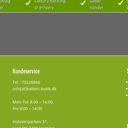
dvalg
Faktura betaling
Sikker
er
til erhverv
handel
Kundeservice
Tel.: 70228860
info[at]batteri-butik.dk
Man-Tor 8:00 – 16:00,
Fre 8:00 – 14:00
Industriparken 31,