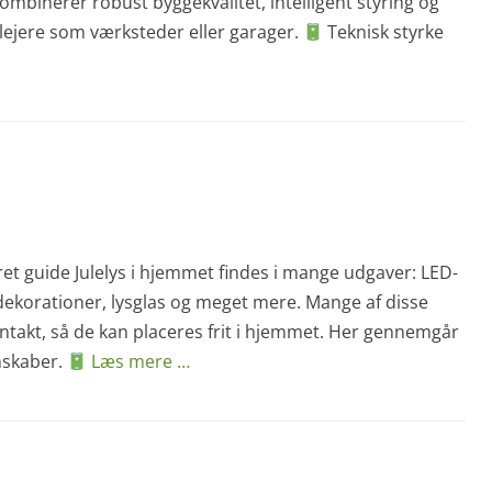
binerer robust byggekvalitet, intelligent styring og
e bilejere som værksteder eller garager.
Teknisk styrke
eret guide Julelys i hjemmet findes i mange udgaver: LED-
dekorationer, lysglas og meget mere. Mange af disse
kontakt, så de kan placeres frit i hjemmet. Her gennemgår
nskaber.
Læs mere …