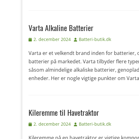
Varta Alkaline Batterier
Udgivet
Forfatter
2. december 2024
Batteri-butik.dk
den
Varta er et velkendt brand inden for batterier,
batterier på markedet. Varta tilbyder flere typer
såsom almindelige alkaliske batterier, genoplade
enheder. Her er nogle vigtige punkter om Varta 
Kileremme til Havetraktor
Udgivet
Forfatter
2. december 2024
Batteri-butik.dk
den
Kileremme på en havetraktor er vigtige kompone