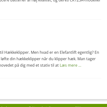
ere batterier af høj kvalitet, og deres CR123A-modeller
 til Hækkeklipper. Men hvad er en Elefantlift egentlig? En
 at løfte din hækkeklipper når du klipper hæk. Man tager
vedet på dig med et stativ til at
Læs mere …