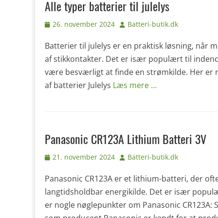
Alle typer batterier til julelys
Udgivet
Forfatter
26. november 2024
Batteri-butik.dk
den
Batterier til julelys er en praktisk løsning, n
af stikkontakter. Det er især populært til inde
være besværligt at finde en strømkilde. Her er no
af batterier Julelys
Læs mere …
Panasonic CR123A Lithium Batteri 3V
Udgivet
Forfatter
21. november 2024
Batteri-butik.dk
den
Panasonic CR123A er et lithium-batteri, der oft
langtidsholdbar energikilde. Det er især populæ
er nogle nøglepunkter om Panasonic CR123A: 