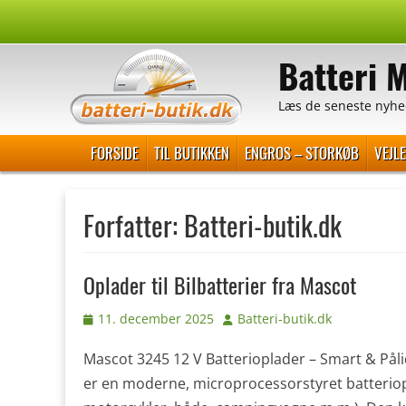
Spring
til
Batteri 
indhold
Læs de seneste nyhe
Primær Menu
FORSIDE
TIL BUTIKKEN
ENGROS – STORKØB
VEJL
Forfatter:
Batteri-butik.dk
Oplader til Bilbatterier fra Mascot
Udgivet
Forfatter
11. december 2025
Batteri-butik.dk
den
Mascot 3245 12 V Batterioplader – Smart & Pålid
er en moderne, microprocessorstyret batterioplade