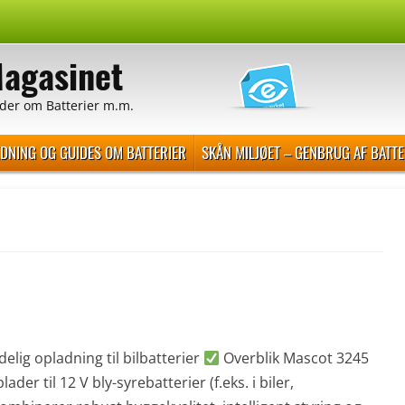
Magasinet
der om Batterier m.m.
EDNING OG GUIDES OM BATTERIER
SKÅN MILJØET – GENBRUG AF BATTE
elig opladning til bilbatterier
Overblik Mascot 3245
r til 12 V bly-syrebatterier (f.eks. i biler,