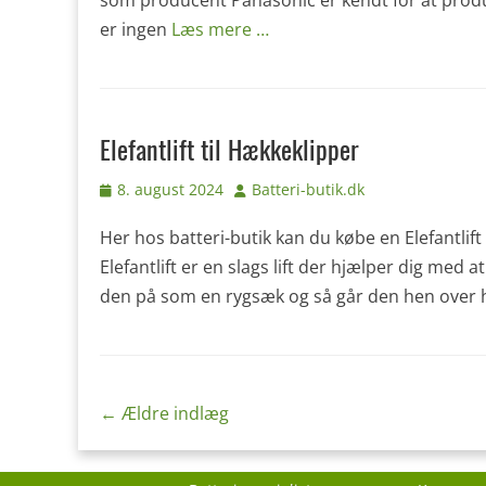
som producent Panasonic er kendt for at produc
er ingen
Læs mere …
Elefantlift til Hækkeklipper
Udgivet
Forfatter
8. august 2024
Batteri-butik.dk
den
Her hos batteri-butik kan du købe en Elefantlift
Elefantlift er en slags lift der hjælper dig med
den på som en rygsæk og så går den hen over ho
Indlægs
←
Ældre indlæg
navigation