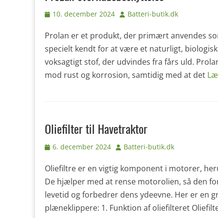
Udgivet
Forfatter
10. december 2024
Batteri-butik.dk
den
Prolan er et produkt, der primært anvendes s
specielt kendt for at være et naturligt, biologis
voksagtigt stof, der udvindes fra fårs uld. Prola
mod rust og korrosion, samtidig med at det
Læ
Oliefilter til Havetraktor
Udgivet
Forfatter
6. december 2024
Batteri-butik.dk
den
Oliefiltre er en vigtig komponent i motorer, he
De hjælper med at rense motorolien, så den forb
levetid og forbedrer dens ydeevne. Her er en gr
plæneklippere: 1. Funktion af oliefilteret Oliefi