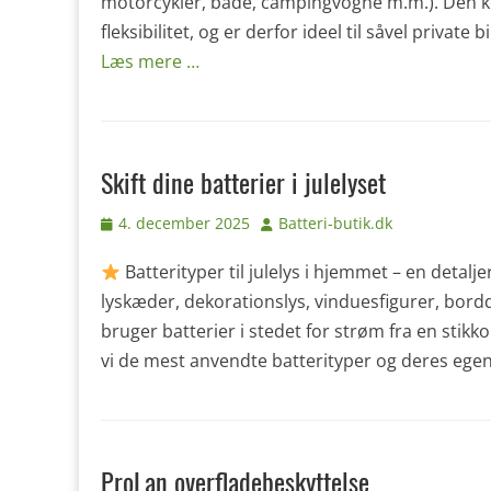
motorcykler, både, campingvogne m.m.). Den kom
fleksibilitet, og er derfor ideel til såvel privat
Læs mere …
Skift dine batterier i julelyset
Udgivet
Forfatter
4. december 2025
Batteri-butik.dk
den
Batterityper til julelys i hjemmet – en detalj
lyskæder, dekorationslys, vinduesfigurer, bord
bruger batterier i stedet for strøm fra en stik
vi de mest anvendte batterityper og deres ege
ProLan overfladebeskyttelse