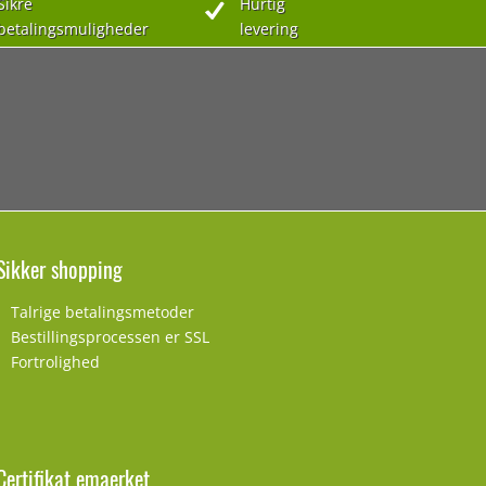
Sikre
Hurtig
betalingsmuligheder
levering
Sikker shopping
Talrige betalingsmetoder
Bestillingsprocessen er SSL
Fortrolighed
Certifikat emaerket