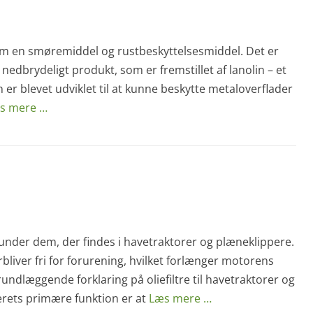
om en smøremiddel og rustbeskyttelsesmiddel. Det er
k nedbrydeligt produkt, som er fremstillet af lanolin – et
n er blevet udviklet til at kunne beskytte metaloverflader
s mere …
runder dem, der findes i havetraktorer og plæneklippere.
liver fri for forurening, hvilket forlænger motorens
undlæggende forklaring på oliefiltre til havetraktorer og
lterets primære funktion er at
Læs mere …