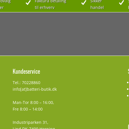
dvalg
Faktura betaling
Sikker
er
til erhverv
handel
Kundeservice
Tel.: 70228860
info[at]batteri-butik.dk
Man-Tor 8:00 – 16:00,
Fre 8:00 – 14:00
Industriparken 31,
Lind DK-7400 Herning