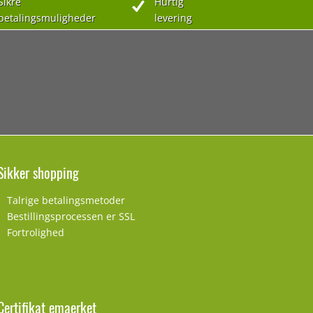
Sikre
Hurtig
betalingsmuligheder
levering
Sikker shopping
Talrige betalingsmetoder
Bestillingsprocessen er SSL
Fortrolighed
Certifikat emaerket