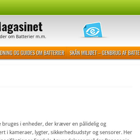
Magasinet
der om Batterier m.m.
EDNING OG GUIDES OM BATTERIER
SKÅN MILJØET – GENBRUG AF BATTE
e bruges i enheder, der kræver en pålidelig og
rt i kameraer, lygter, sikkerhedsudstyr og sensorer. Her