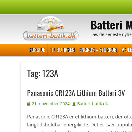
Spring
til
Batteri 
indhold
Læs de seneste nyhe
Primær Menu
FORSIDE
TIL BUTIKKEN
ENGROS – STORKØB
VEJL
Tag:
123A
Panasonic CR123A Lithium Batteri 3V
Udgivet
Forfatter
21. november 2024
Batteri-butik.dk
den
Panasonic CR123A er et lithium-batteri, der oft
langtidsholdbar energikilde. Det er især populæ