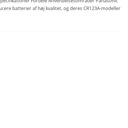
Specifikationer Fordele Anvendelsesområder Panasonic
ere batterier af høj kvalitet, og deres CR123A-modeller