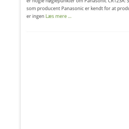
er nogle nøglepunkter om Panasonic CR123A: 
som producent Panasonic er kendt for at produc
er ingen
Læs mere …