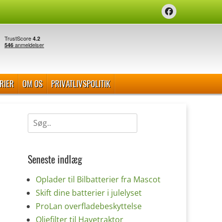
Facebook
RIER
OM OS
PRIVATLIVSPOLITIK
Søg
efter:
Seneste indlæg
Oplader til Bilbatterier fra Mascot
Skift dine batterier i julelyset
ProLan overfladebeskyttelse
Oliefilter til Havetraktor