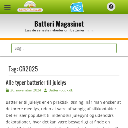
Spring
Faceb
til
indhold
Batteri Magasinet
Læs de seneste nyheder om Batterier m.m.
Søg
efter:
Tag:
CR2025
Alle typer batterier til julelys
Udgivet
Forfatter
26. november 2024
Batteri-butik.dk
den
Batterier til julelys er en praktisk løsning, når man ønsker at
dekorere med lys, uden at være afhængig af stikkontakter.
Det er især populært til indendørs julepynt og udendørs
dekorationer, hvor det kan være besværligt at finde en