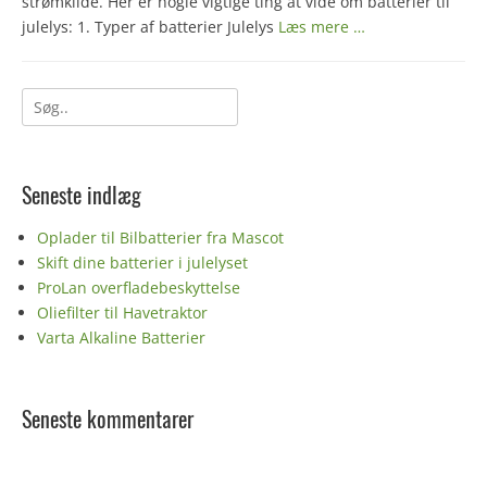
strømkilde. Her er nogle vigtige ting at vide om batterier til
julelys: 1. Typer af batterier Julelys
Læs mere …
Søg
efter:
Seneste indlæg
Oplader til Bilbatterier fra Mascot
Skift dine batterier i julelyset
ProLan overfladebeskyttelse
Oliefilter til Havetraktor
Varta Alkaline Batterier
Seneste kommentarer