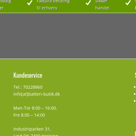
dvalg
Faktura betaling
Sikker
er
til erhverv
handel
Kundeservice
Tel.: 70228860
info[at]batteri-butik.dk
Man-Tor 8:00 – 16:00,
Fre 8:00 – 14:00
Industriparken 31,
Lind DK-7400 Herning