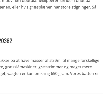
at modvirke robotplæneklipperen skrider rundt på
nen, eller hvis græsplænen har store stigninger. Så
L20362
sikker på at have masser af strøm, til mange forskellige
pere, græsslåmaskiner, græstrimmer og meget mere.
meget, vægten er kun omkring 650 gram. Vores batteri er