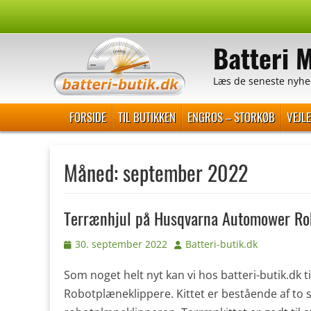
Spring
til
Batteri 
indhold
Læs de seneste nyhe
Primær Menu
FORSIDE
TIL BUTIKKEN
ENGROS – STORKØB
VEJL
Måned:
september 2022
Terrænhjul på Husqvarna Automower Ro
Udgivet
Forfatter
30. september 2022
Batteri-butik.dk
den
Som noget helt nyt kan vi hos batteri-butik.dk 
Robotplæneklippere. Kittet er bestående af to st