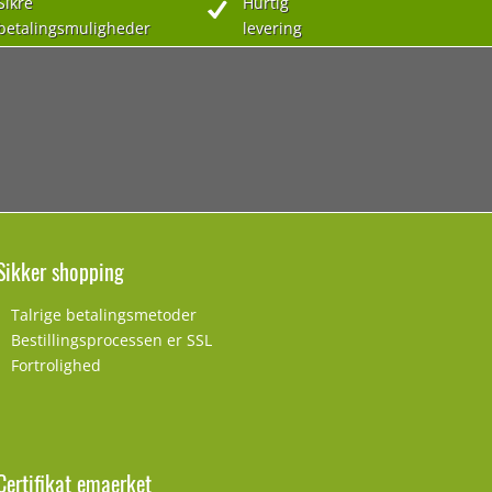
Sikre
Hurtig
betalingsmuligheder
levering
Sikker shopping
Talrige betalingsmetoder
Bestillingsprocessen er SSL
Fortrolighed
Certifikat emaerket