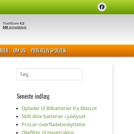
Facebook
RIER
OM OS
PRIVATLIVSPOLITIK
Søg
efter:
Seneste indlæg
Oplader til Bilbatterier fra Mascot
Skift dine batterier i julelyset
ProLan overfladebeskyttelse
Oliefilter til Havetraktor