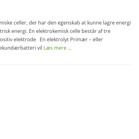
emiske celler, der har den egenskab at kunne lagre energi
isk energi. En elektrokemisk celle består af tre
itiv elektrode En elektrolyt Primær – eller
ekundærbatteri vil
Læs mere …