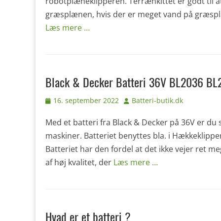
robotplæneklipperen. Terrænkittet er godt til 
græsplænen, hvis der er meget vand på græsplæ
Læs mere …
Black & Decker Batteri 36V BL2036 B
Udgivet
Forfatter
16. september 2022
Batteri-butik.dk
den
Med et batteri fra Black & Decker på 36V er du 
maskiner. Batteriet benyttes bla. i Hækkeklip
Batteriet har den fordel at det ikke vejer ret 
af høj kvalitet, der
Læs mere …
Hvad er et batteri ?