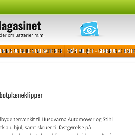
Magasinet
der om Batterier m.m.
EDNING OG GUIDES OM BATTERIER
SKÅN MILJØET – GENBRUG AF BATTE
botplæneklipper
tilbyde terrænkit til Husqvarna Automower og Stihl
k alu hjul, samt skruer til fastgørelse på