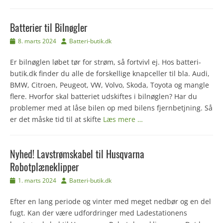
Batterier til Bilnøgler
Udgivet
Forfatter
8. marts 2024
Batteri-butik.dk
den
Er bilnøglen løbet tør for strøm, så fortvivl ej. Hos batteri-
butik.dk finder du alle de forskellige knapceller til bla. Audi,
BMW, Citroen, Peugeot, VW, Volvo, Skoda, Toyota og mangle
flere. Hvorfor skal batteriet udskiftes i bilnøglen? Har du
problemer med at låse bilen op med bilens fjernbetjning. Så
er det måske tid til at skifte
Læs mere …
Nyhed! Lavstrømskabel til Husqvarna
Robotplæneklipper
Udgivet
Forfatter
1. marts 2024
Batteri-butik.dk
den
Efter en lang periode og vinter med meget nedbør og en del
fugt. Kan der være udfordringer med Ladestationens