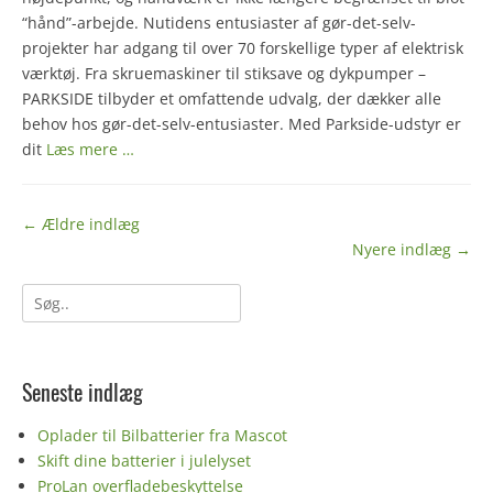
“hånd”-arbejde. Nutidens entusiaster af gør-det-selv-
projekter har adgang til over 70 forskellige typer af elektrisk
værktøj. Fra skruemaskiner til stiksave og dykpumper –
PARKSIDE tilbyder et omfattende udvalg, der dækker alle
behov hos gør-det-selv-entusiaster. Med Parkside-udstyr er
dit
Læs mere …
Indlægs
←
Ældre indlæg
navigation
Nyere indlæg
→
Søg
efter:
Seneste indlæg
Oplader til Bilbatterier fra Mascot
Skift dine batterier i julelyset
ProLan overfladebeskyttelse