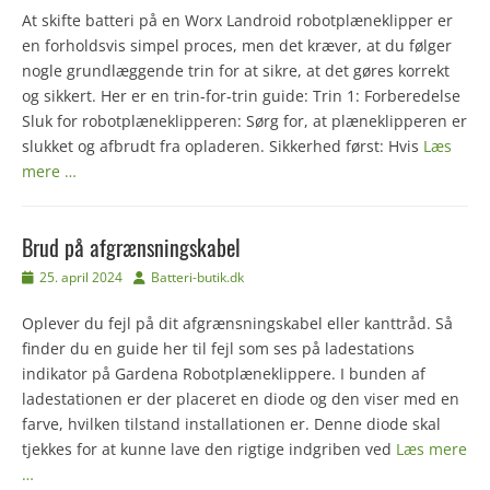
At skifte batteri på en Worx Landroid robotplæneklipper er
en forholdsvis simpel proces, men det kræver, at du følger
nogle grundlæggende trin for at sikre, at det gøres korrekt
og sikkert. Her er en trin-for-trin guide: Trin 1: Forberedelse
Sluk for robotplæneklipperen: Sørg for, at plæneklipperen er
slukket og afbrudt fra opladeren. Sikkerhed først: Hvis
Læs
mere …
Brud på afgrænsningskabel
Udgivet
Forfatter
25. april 2024
Batteri-butik.dk
den
Oplever du fejl på dit afgrænsningskabel eller kanttråd. Så
finder du en guide her til fejl som ses på ladestations
indikator på Gardena Robotplæneklippere. I bunden af
ladestationen er der placeret en diode og den viser med en
farve, hvilken tilstand installationen er. Denne diode skal
tjekkes for at kunne lave den rigtige indgriben ved
Læs mere
…