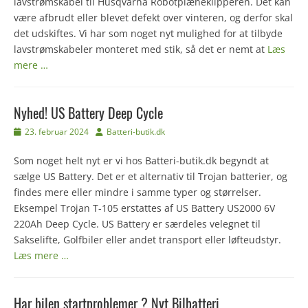
lavstrømskabel til Husqvarna Robotplæneklipperen. Det kan
være afbrudt eller blevet defekt over vinteren, og derfor skal
det udskiftes. Vi har som noget nyt mulighed for at tilbyde
lavstrømskabeler monteret med stik, så det er nemt at
Læs
mere …
Nyhed! US Battery Deep Cycle
Udgivet
Forfatter
23. februar 2024
Batteri-butik.dk
den
Som noget helt nyt er vi hos Batteri-butik.dk begyndt at
sælge US Battery. Det er et alternativ til Trojan batterier, og
findes mere eller mindre i samme typer og størrelser.
Eksempel Trojan T-105 erstattes af US Battery US2000 6V
220Ah Deep Cycle. US Battery er særdeles velegnet til
Sakselifte, Golfbiler eller andet transport eller løfteudstyr.
Læs mere …
Har bilen startproblemer ? Nyt Bilbatteri