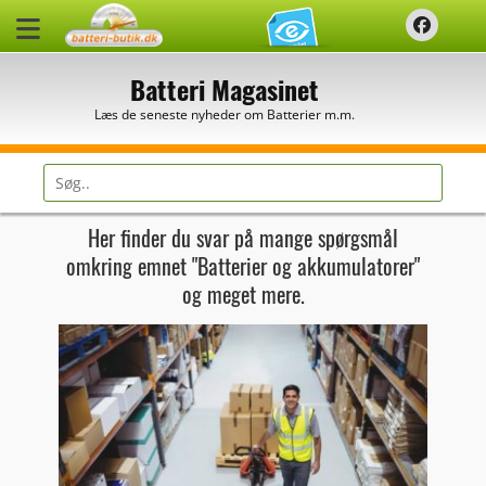
Spring
Faceb
til
indhold
Batteri Magasinet
Læs de seneste nyheder om Batterier m.m.
Søg
efter:
Her finder du svar på mange spørgsmål
omkring emnet "Batterier og akkumulatorer"
og meget mere.