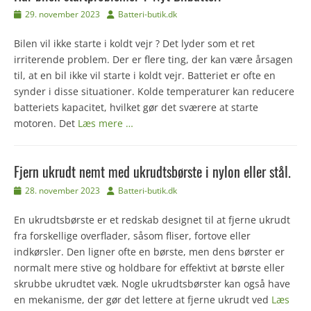
Udgivet
Forfatter
29. november 2023
Batteri-butik.dk
den
Bilen vil ikke starte i koldt vejr ? Det lyder som et ret
irriterende problem. Der er flere ting, der kan være årsagen
til, at en bil ikke vil starte i koldt vejr. Batteriet er ofte en
synder i disse situationer. Kolde temperaturer kan reducere
batteriets kapacitet, hvilket gør det sværere at starte
motoren. Det
Læs mere …
Fjern ukrudt nemt med ukrudtsbørste i nylon eller stål.
Udgivet
Forfatter
28. november 2023
Batteri-butik.dk
den
En ukrudtsbørste er et redskab designet til at fjerne ukrudt
fra forskellige overflader, såsom fliser, fortove eller
indkørsler. Den ligner ofte en børste, men dens børster er
normalt mere stive og holdbare for effektivt at børste eller
skrubbe ukrudtet væk. Nogle ukrudtsbørster kan også have
en mekanisme, der gør det lettere at fjerne ukrudt ved
Læs