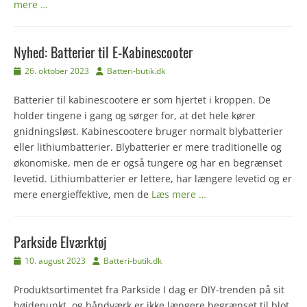
mere …
Nyhed: Batterier til E-Kabinescooter
Udgivet
Forfatter
26. oktober 2023
Batteri-butik.dk
den
Batterier til kabinescootere er som hjertet i kroppen. De
holder tingene i gang og sørger for, at det hele kører
gnidningsløst. Kabinescootere bruger normalt blybatterier
eller lithiumbatterier. Blybatterier er mere traditionelle og
økonomiske, men de er også tungere og har en begrænset
levetid. Lithiumbatterier er lettere, har længere levetid og er
mere energieffektive, men de
Læs mere …
Parkside Elværktøj
Udgivet
Forfatter
10. august 2023
Batteri-butik.dk
den
Produktsortimentet fra Parkside I dag er DIY-trenden på sit
højdepunkt, og håndværk er ikke længere begrænset til blot