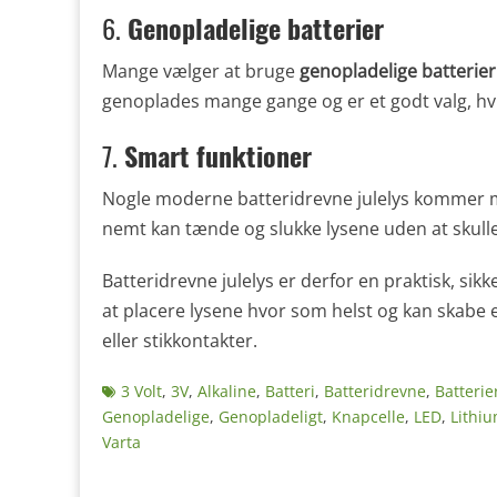
6.
Genopladelige batterier
Mange vælger at bruge
genopladelige batterier
genoplades mange gange og er et godt valg, hvi
7.
Smart funktioner
Nogle moderne batteridrevne julelys kommer
nemt kan tænde og slukke lysene uden at skull
Batteridrevne julelys er derfor en praktisk, sikker
at placere lysene hvor som helst og kan skabe
eller stikkontakter.
Tags
3 Volt
,
3V
,
Alkaline
,
Batteri
,
Batteridrevne
,
Batterie
Genopladelige
,
Genopladeligt
,
Knapcelle
,
LED
,
Lithi
Varta