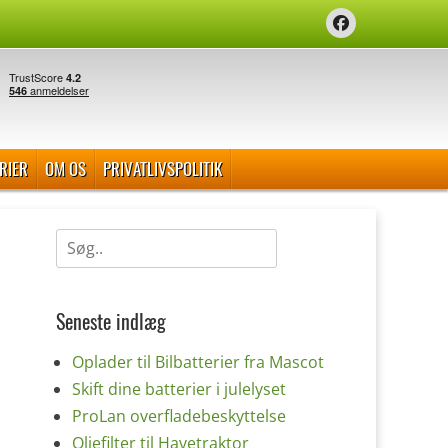
Facebook
RIER
OM OS
PRIVATLIVSPOLITIK
Søg
efter:
Seneste indlæg
Oplader til Bilbatterier fra Mascot
Skift dine batterier i julelyset
ProLan overfladebeskyttelse
Oliefilter til Havetraktor