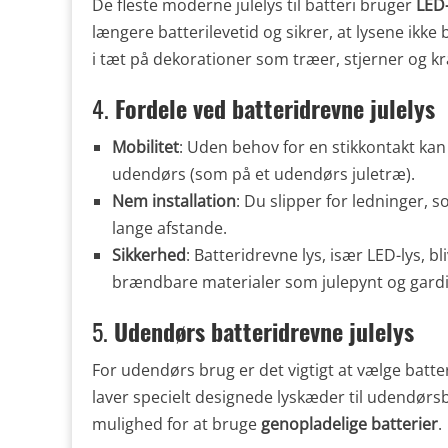
De fleste moderne julelys til batteri bruger
LED
længere batterilevetid og sikrer, at lysene ikke
i tæt på dekorationer som træer, stjerner og kr
4.
Fordele ved batteridrevne julelys
Mobilitet
: Uden behov for en stikkontakt ka
udendørs (som på et udendørs juletræ).
Nem installation
: Du slipper for ledninger, 
lange afstande.
Sikkerhed
: Batteridrevne lys, især LED-lys, b
brændbare materialer som julepynt og gardi
5.
Udendørs batteridrevne julelys
For udendørs brug er det vigtigt at vælge batte
laver specielt designede lyskæder til udendørs
mulighed for at bruge
genopladelige batterier
.