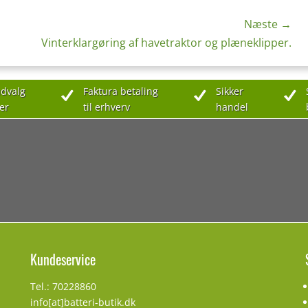
Næste →
Næste
Vinterklargøring af havetraktor og plæneklipper.
indlæg:
dvalg
Faktura betaling
Sikker
er
til erhverv
handel
Kundeservice
Tel.: 70228860
info[at]batteri-butik.dk