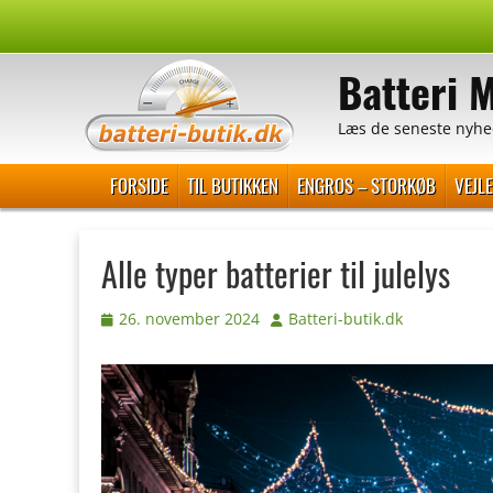
Spring
til
Batteri 
indhold
Læs de seneste nyhe
Primær Menu
FORSIDE
TIL BUTIKKEN
ENGROS – STORKØB
VEJL
Alle typer batterier til julelys
Udgivet
Forfatter
26. november 2024
Batteri-butik.dk
den