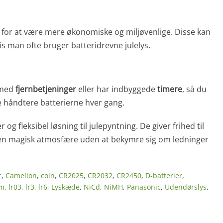
for at være mere økonomiske og miljøvenlige. Disse kan
s man ofte bruger batteridrevne julelys.
 med
fjernbetjeninger
eller har indbyggede
timere
, så du
e håndtere batterierne hver gang.
 og fleksibel løsning til julepyntning. De giver frihed til
 en magisk atmosfære uden at bekymre sig om ledninger
r
,
Camelion
,
coin
,
CR2025
,
CR2032
,
CR2450
,
D-batterier
,
um
,
lr03
,
lr3
,
lr6
,
Lyskæde
,
NiCd
,
NiMH
,
Panasonic
,
Udendørslys
,