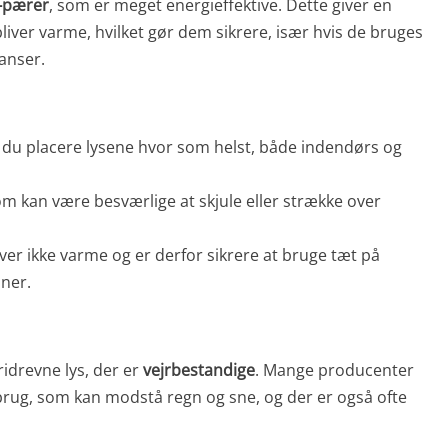
-pærer
, som er meget energieffektive. Dette giver en
 bliver varme, hvilket gør dem sikrere, især hvis de bruges
anser.
n du placere lysene hvor som helst, både indendørs og
som kan være besværlige at skjule eller strække over
liver ikke varme og er derfor sikrere at bruge tæt på
ner.
ridrevne lys, der er
vejrbestandige
. Mange producenter
brug, som kan modstå regn og sne, og der er også ofte