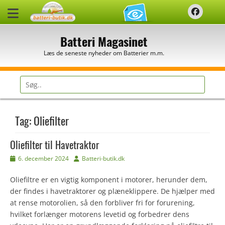
Spring
Faceb
til
indhold
Batteri Magasinet
Læs de seneste nyheder om Batterier m.m.
Søg
efter:
Tag:
Oliefilter
Oliefilter til Havetraktor
Udgivet
Forfatter
6. december 2024
Batteri-butik.dk
den
Oliefiltre er en vigtig komponent i motorer, herunder dem,
der findes i havetraktorer og plæneklippere. De hjælper med
at rense motorolien, så den forbliver fri for forurening,
hvilket forlænger motorens levetid og forbedrer dens