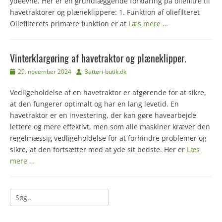
ydeevne. Her er en grundlæggende forklaring på oliefiltre til
havetraktorer og plæneklippere: 1. Funktion af oliefilteret
Oliefilterets primære funktion er at
Læs mere …
Vinterklargøring af havetraktor og plæneklipper.
Udgivet
Forfatter
29. november 2024
Batteri-butik.dk
den
Vedligeholdelse af en havetraktor er afgørende for at sikre,
at den fungerer optimalt og har en lang levetid. En
havetraktor er en investering, der kan gøre havearbejde
lettere og mere effektivt, men som alle maskiner kræver den
regelmæssig vedligeholdelse for at forhindre problemer og
sikre, at den fortsætter med at yde sit bedste. Her er
Læs
mere …
Søg
efter: