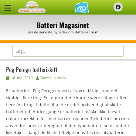
Spring
Faceb
til
indhold
Batteri Magasinet
Læs de seneste nyheder om Batterier m.m.
Søg
efter:
Peg Perego batteriskift
Udgivet
Forfatter
16. maj 2019
Batteri-butik.dk
den
Er batteriet i Peg Peregoen ved at være dårligt, kan det
skuldes flere ting. En af grundene kunne være slitage, efter
flere års brug. I dette tilfælde er det nødvendigt at skifte
batteriet ud. Andre gange er batteriet måske ikke blevet
opladt korrekt, eller med korrekt oplader.Tjek derfor om den
anvendte lader er beregnet til den type batteri, som sidder i
køretøjet. i langt de fleste tilfælge benyttes der blybatterier