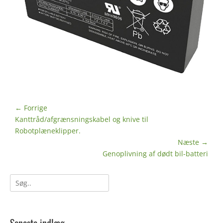
Indlægsnavigation
← Forrige
Forrige
Kanttråd/afgrænsningskabel og knive til
indlæg:
Robotplæneklipper.
Næste →
Næste
Genoplivning af dødt bil-batteri
indlæg:
Søg
efter: