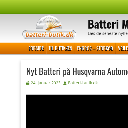
Spring
til
Batteri 
indhold
Læs de seneste nyhe
Primær Menu
FORSIDE
TIL BUTIKKEN
ENGROS – STORKØB
VEJL
Nyt Batteri på Husqvarna Autom
Udgivet
Forfatter
24. januar 2023
Batteri-butik.dk
den