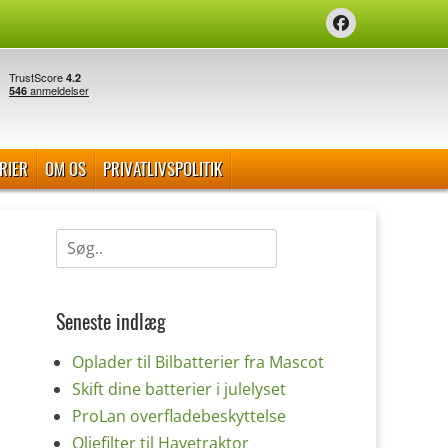
Facebook
RIER
OM OS
PRIVATLIVSPOLITIK
Søg
efter:
Seneste indlæg
Oplader til Bilbatterier fra Mascot
Skift dine batterier i julelyset
ProLan overfladebeskyttelse
Oliefilter til Havetraktor