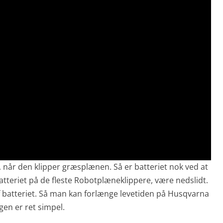
, når den klipper græsplænen. Så er batteriet nok ved at
l batteriet på de fleste Robotplæneklippere, være nedslidt.
f batteriet. Så man kan forlænge levetiden på Husqvarna
en er ret simpel.