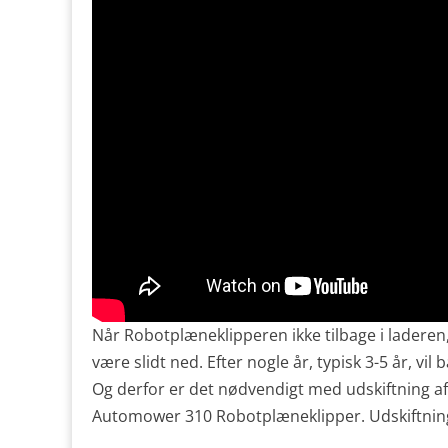
Når Robotplæneklipperen ikke tilbage i laderen
være slidt ned. Efter nogle år, typisk 3-5 år, vi
Og derfor er det nødvendigt med udskiftning a
Automower 310 Robotplæneklipper. Udskiftning