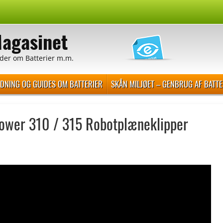
Magasinet
der om Batterier m.m.
EDNING OG GUIDES OM BATTERIER
SKÅN MILJØET – GENBRUG AF BATTE
ower 310 / 315 Robotplæneklipper