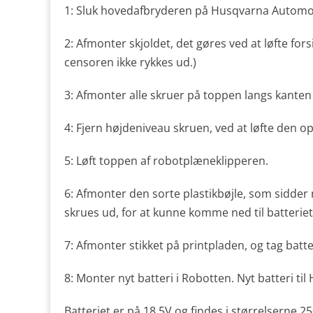
1: Sluk hovedafbryderen på Husqvarna Automo
2: Afmonter skjoldet, det gøres ved at løfte forsi
censoren ikke rykkes ud.)
3: Afmonter alle skruer på toppen langs kanten
4: Fjern højdeniveau skruen, ved at løfte den op
5: Løft toppen af robotplæneklipperen.
6: Afmonter den sorte plastikbøjle, som sidder
skrues ud, for at kunne komme ned til batteriet
7: Afmonter stikket på printpladen, og tag batte
8: Monter nyt batteri i Robotten. Nyt batteri t
Batteriet er på 18,5V og findes i størrelserne