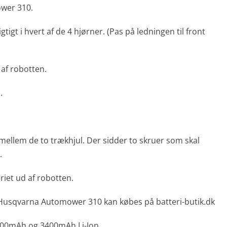
wer 310.
gtigt i hvert af de 4 hjørner. (Pas på ledningen til front
 af robotten.
.
 mellem de to trækhjul. Der sidder to skruer som skal
.
riet ud af robotten.
il Husqvarna Automower 310 kan købes på batteri-butik.dk
 2500mAh og 3400mAh Li-Ion