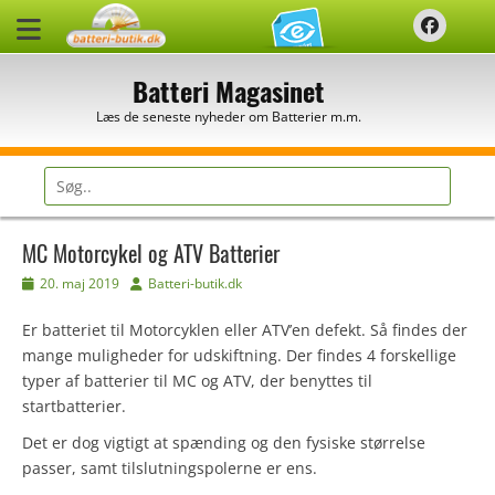
Spring
Faceb
til
indhold
Batteri Magasinet
Læs de seneste nyheder om Batterier m.m.
Søg
efter:
MC Motorcykel og ATV Batterier
Udgivet
Forfatter
20. maj 2019
Batteri-butik.dk
den
Er batteriet til Motorcyklen eller ATV’en defekt. Så findes der
mange muligheder for udskiftning. Der findes 4 forskellige
typer af batterier til MC og ATV, der benyttes til
startbatterier.
Det er dog vigtigt at spænding og den fysiske størrelse
passer, samt tilslutningspolerne er ens.