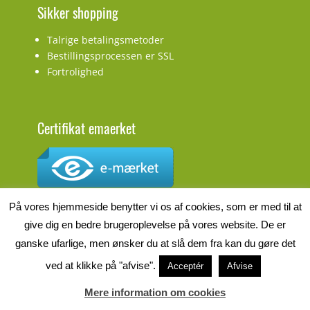
Sikker shopping
Talrige betalingsmetoder
Bestillingsprocessen er SSL
Fortrolighed
Certifikat emaerket
CVR.nr.: DK27927548
På vores hjemmeside benytter vi os af cookies, som er med til at
give dig en bedre brugeroplevelse på vores website. De er
ganske ufarlige, men ønsker du at slå dem fra kan du gøre det
ved at klikke på "afvise".
Acceptér
Afvise
Copyright © 2026
Batteri Magasinet
. All Rights Reserved.
Mere information om cookies
Privatlivspolitik
| Clean Journal batteri-butik.dk af
Catch Themes