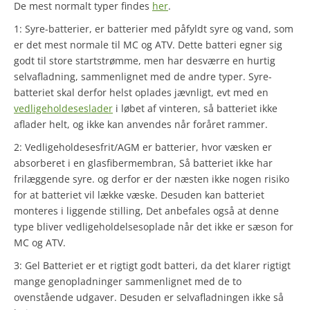
De mest normalt typer findes
her
.
1: Syre-batterier, er batterier med påfyldt syre og vand, som
er det mest normale til MC og ATV. Dette batteri egner sig
godt til store startstrømme, men har desværre en hurtig
selvafladning, sammenlignet med de andre typer. Syre-
batteriet skal derfor helst oplades jævnligt, evt med en
vedligeholdeseslader
i løbet af vinteren, så batteriet ikke
aflader helt, og ikke kan anvendes når foråret rammer.
2: Vedligeholdesesfrit/AGM er batterier, hvor væsken er
absorberet i en glasfibermembran, Så batteriet ikke har
frilæggende syre. og derfor er der næsten ikke nogen risiko
for at batteriet vil lække væske. Desuden kan batteriet
monteres i liggende stilling, Det anbefales også at denne
type bliver vedligeholdelsesoplade når det ikke er sæson for
MC og ATV.
3: Gel Batteriet er et rigtigt godt batteri, da det klarer rigtigt
mange genopladninger sammenlignet med de to
ovenstående udgaver. Desuden er selvafladningen ikke så