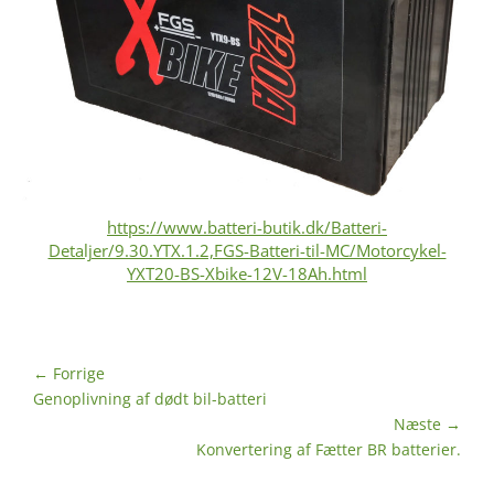
https://www.batteri-butik.dk/Batteri-
Detaljer/9.30.YTX.1.2,FGS-Batteri-til-MC/Motorcykel-
YXT20-BS-Xbike-12V-18Ah.html
Indlægsnavigation
← Forrige
Forrige
Genoplivning af dødt bil-batteri
indlæg:
Næste →
Næste
Konvertering af Fætter BR batterier.
indlæg: