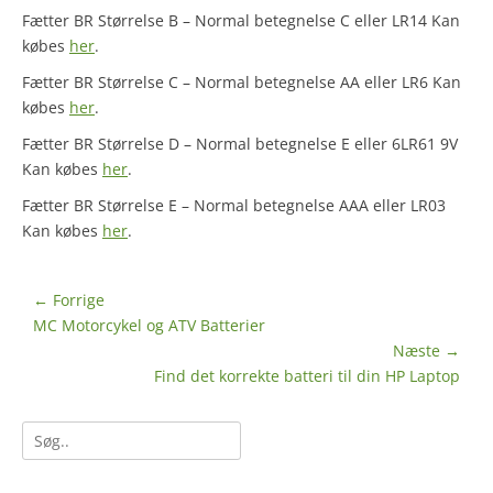
Fætter BR Størrelse B – Normal betegnelse C eller LR14 Kan
købes
her
.
Fætter BR Størrelse C – Normal betegnelse AA eller LR6 Kan
købes
her
.
Fætter BR Størrelse D – Normal betegnelse E eller 6LR61 9V
Kan købes
her
.
Fætter BR Størrelse E – Normal betegnelse AAA eller LR03
Kan købes
her
.
Indlægsnavigation
← Forrige
Forrige
MC Motorcykel og ATV Batterier
indlæg:
Næste →
Næste
Find det korrekte batteri til din HP Laptop
indlæg:
Søg
efter: