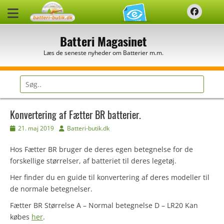
Spring
Faceb
til
indhold
Batteri Magasinet
Læs de seneste nyheder om Batterier m.m.
Søg
efter:
Konvertering af Fætter BR batterier.
Udgivet
Forfatter
21. maj 2019
Batteri-butik.dk
den
Hos Fætter BR bruger de deres egen betegnelse for de
forskellige størrelser, af batteriet til deres legetøj.
Her finder du en guide til konvertering af deres modeller til
de normale betegnelser.
Fætter BR Størrelse A – Normal betegnelse D – LR20 Kan
købes
her
.