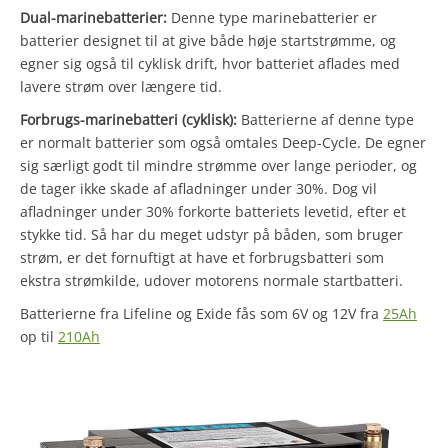
Dual-marinebatterier:
Denne type marinebatterier er
batterier designet til at give både høje startstrømme, og
egner sig også til cyklisk drift, hvor batteriet aflades med
lavere strøm over længere tid.
Forbrugs-marinebatteri (cyklisk):
Batterierne af denne type
er normalt batterier som også omtales Deep-Cycle. De egner
sig særligt godt til mindre strømme over lange perioder, og
de tager ikke skade af afladninger under 30%. Dog vil
afladninger under 30% forkorte batteriets levetid, efter et
stykke tid. Så har du meget udstyr på båden, som bruger
strøm, er det fornuftigt at have et forbrugsbatteri som
ekstra strømkilde, udover motorens normale startbatteri.
Batterierne fra Lifeline og Exide fås som 6V og 12V fra
25Ah
op til
210Ah