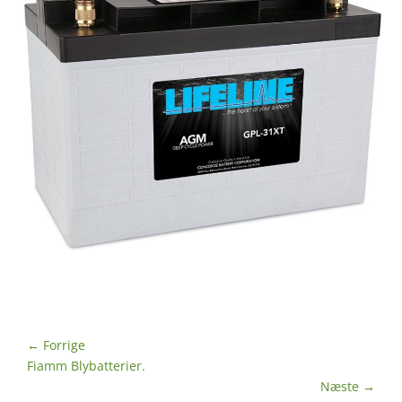
Indlægsnavigation
← Forrige
Forrige
Fiamm Blybatterier.
indlæg:
Næste →