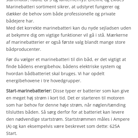
Marinebatteri sortiment sikrer, at udstyret fungerer og
dækker de behov som både professionelle og private
bådejere har.
Med det korrekte marinebatteri kan du nyde sejladsen uden
at bekymre dig om vigtige funktioner vil gå i stå. Mærkerne
af marinebatterier er også første valg blandt mange store
bådproducenter.
Før du vælger et marinebatteri til din båd, er det vigtigt at
finde bådens energibehov, bådens elektriske system og
hvordan bådbatteriet skal bruges. Vi har opdelt
energibehovene i tre hovedgrupper.
Start-marinebatterier:
Disse typer er batterier som kan give
en meget høj strøm i kort tid. Det er starteren til motoren
som har behov for denne høje strøm, når nøglen/tænding
tilsluttes båden. Så sørg derfor for at batteriet kan levere
den nødvendige startstrøm. Startstrømmen måles i Ampere
(A) og kan eksempelvis være beskrevet som dette: 625A
Start.