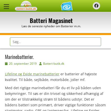
Spring
Faceb
til
indhold
Batteri Magasinet
Læs de seneste nyheder om Batterier m.m.
Søg
efter:
Marinebatterier.
Udgivet
Forfatter
20. september 2019
Batteri-butik.dk
den
Lifeline og Exide marinebatterier
er batterier af højeste
kvalitet. Til både, sejlbåde, motorbåde, joller mf.
Med det rigtige marinebatteri får du et liv på båden uden
bekymringer. Til søs er din trivsel og sikkerhed afhængig af
om der er tilstrækkelig strøm til bådens udstyr. Det er
bådens batteri som primært, driver vigtige funktioner såsom
startmotor, radio, GPS og lanterner/lys. Lifeline og Exides