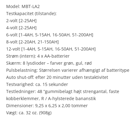
Model: MBT-LA2
Testkapacitet (tilstande):
2-volt [2-25AH]
4-volt [2-25AH]
6-volt [1-4AH, 5-15AH, 16-50AH, 51-200AH]
8-volt [2-20AH, 21-150AH]
12-volt [1-4AH, 5-15AH, 16-50AH, 51-200AH]
Strøm (intern): 4 x AA-batterier
Skærm: 8 lysdioder – farver grøn, gul, rød
Pulsbelastning: Størrelsen varierer afhængigt af batteritype
Auto shut-off: efter 20 minutter uden testaktivitet
Testvarighed: ca. 15 sekunder
Testledninger: 48 “gummibelagt højt strengantal, faste
kobberklemmer, R / A-hylsterede bananstik
Dimensioner: 9,25 x 6,25 x 2,00 tommer
Vægt: ca. 32 oz. (908g)