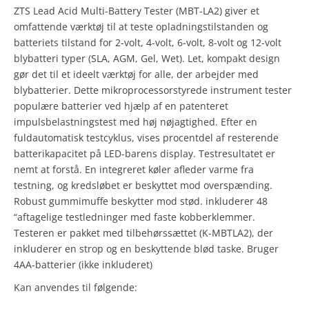
ZTS Lead Acid Multi-Battery Tester (MBT-LA2) giver et
omfattende værktøj til at teste opladningstilstanden og
batteriets tilstand for 2-volt, 4-volt, 6-volt, 8-volt og 12-volt
blybatteri typer (SLA, AGM, Gel, Wet). Let, kompakt design
gør det til et ideelt værktøj for alle, der arbejder med
blybatterier. Dette mikroprocessorstyrede instrument tester
populære batterier ved hjælp af en patenteret
impulsbelastningstest med høj nøjagtighed. Efter en
fuldautomatisk testcyklus, vises procentdel af resterende
batterikapacitet på LED-barens display. Testresultatet er
nemt at forstå. En integreret køler afleder varme fra
testning, og kredsløbet er beskyttet mod overspænding.
Robust gummimuffe beskytter mod stød. inkluderer 48
“aftagelige testledninger med faste kobberklemmer.
Testeren er pakket med tilbehørssættet (K-MBTLA2), der
inkluderer en strop og en beskyttende blød taske. Bruger
4AA-batterier (ikke inkluderet)
Kan anvendes til følgende: