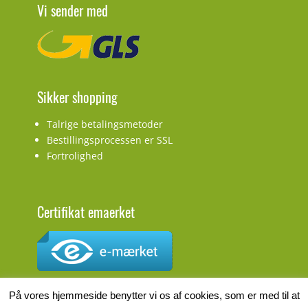
Vi sender med
Sikker shopping
Talrige betalingsmetoder
Bestillingsprocessen er SSL
Fortrolighed
Certifikat emaerket
CVR.nr.: DK27927548
På vores hjemmeside benytter vi os af cookies, som er med til at