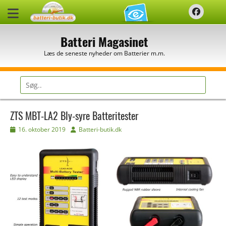
Spring
Faceb
til
indhold
Batteri Magasinet
Læs de seneste nyheder om Batterier m.m.
Søg
efter:
ZTS MBT-LA2 Bly-syre Batteritester
Udgivet
Forfatter
16. oktober 2019
Batteri-butik.dk
den