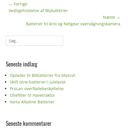
Indlægsnavigation
← Forrige
Forrige
Vedligeholdelse af Blybatterier
indlæg:
Næste →
Næste
Batterier til Arlo og Netgear overvågningskamera
indlæg:
Søg
efter:
Seneste indlæg
Oplader til Bilbatterier fra Mascot
Skift dine batterier i julelyset
ProLan overfladebeskyttelse
Oliefilter til Havetraktor
Varta Alkaline Batterier
Seneste kommentarer