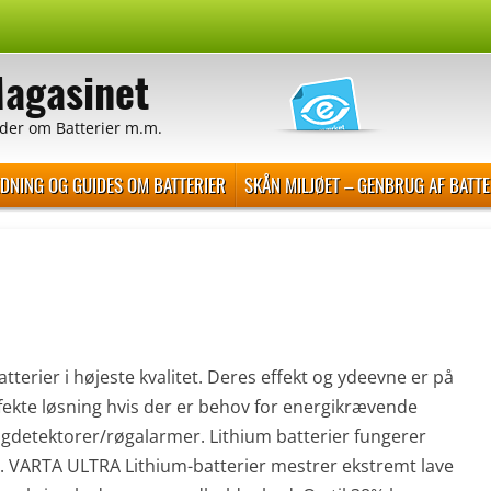
Magasinet
der om Batterier m.m.
EDNING OG GUIDES OM BATTERIER
SKÅN MILJØET – GENBRUG AF BATTE
erier i højeste kvalitet. Deres effekt og ydeevne er på
rfekte løsning hvis der er behov for energikrævende
røgdetektorer/røgalarmer. Lithium batterier fungerer
. VARTA ULTRA Lithium-batterier mestrer ekstremt lave