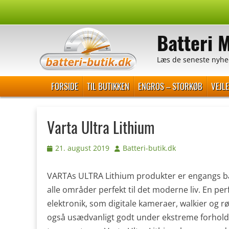
Spring
til
Batteri 
indhold
Læs de seneste nyhe
Primær Menu
FORSIDE
TIL BUTIKKEN
ENGROS – STORKØB
VEJL
Varta Ultra Lithium
Udgivet
Forfatter
21. august 2019
Batteri-butik.dk
den
VARTAs ULTRA Lithium produkter er engangs batt
alle områder perfekt til det moderne liv. En pe
elektronik, som digitale kameraer, walkier og 
også usædvanligt godt under ekstreme forhold