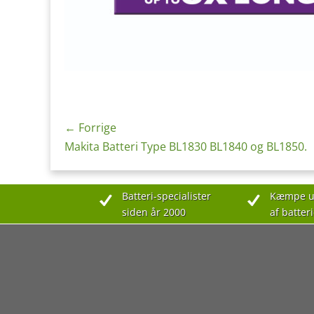
Indlægsnavigation
← Forrige
Forrige
Makita Batteri Type BL1830 BL1840 og BL1850.
indlæg:
Batteri-specialister
Kæmpe u
siden år 2000
af batteri