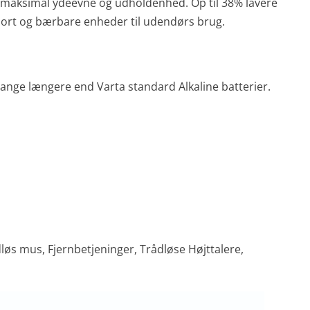
 maksimal ydeevne og udholdenhed. Op til 38% lavere
l sport og bærbare enheder til udendørs brug.
 gange længere end Varta standard Alkaline batterier.
ådløs mus, Fjernbetjeninger, Trådløse Højttalere,