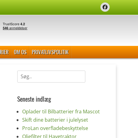
Facebook
RIER
OM OS
PRIVATLIVSPOLITIK
Søg
efter:
Seneste indlæg
Oplader til Bilbatterier fra Mascot
Skift dine batterier i julelyset
ProLan overfladebeskyttelse
Oliefilter til Havetraktor