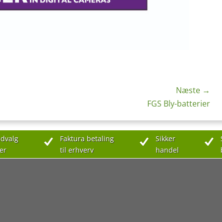
Næste →
Næste
FGS Bly-batterier
indlæg:
dvalg
Faktura betaling
Sikker
er
til erhverv
handel