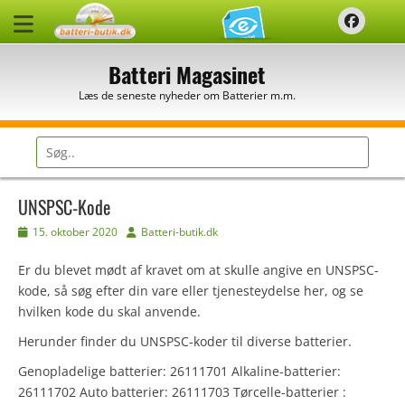
Spring
Faceb
til
indhold
Batteri Magasinet
Læs de seneste nyheder om Batterier m.m.
Søg
efter:
UNSPSC-Kode
Udgivet
Forfatter
15. oktober 2020
Batteri-butik.dk
den
Er du blevet mødt af kravet om at skulle angive en UNSPSC-
kode, så søg efter din vare eller tjenesteydelse her, og se
hvilken kode du skal anvende.
Herunder finder du UNSPSC-koder til diverse batterier.
Genopladelige batterier: 26111701 Alkaline-batterier:
26111702 Auto batterier: 26111703 Tørcelle-batterier :