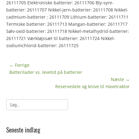
26111705 Elektroniske batterier: 26111706 Bly-syre-
batterier: 26111707 Nikkel-jern-batterier: 26111708 Nikkel-
cadmium-batterier : 26111709 Lithium-batterier: 26111711
Termiske batterier: 26111713 Mangan-batterier: 26111717
Sølv-oxid-batterier: 26111718 Nikkel-metalhydrid-batterier:
26111721 Værktøjssæt til batterier: 26111724 Nikkel-
sodiumchlorid-batterier: 26111725
Indlægsnavigation
← Forrige
Forrige
Batterilader vs. levetid på batterier
indlæg:
Næste →
Næste
Reservedele og knive til Havetraktor
indlæg:
Søg
efter:
Seneste indlæg