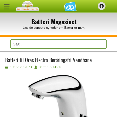
Spring
Faceb
til
indhold
Batteri Magasinet
Læs de seneste nyheder om Batterier m.m.
Søg
efter:
Batteri til Oras Electra Berøringsfri Vandhane
Udgivet
Forfatter
3. februar 2023
Batteri-butik.dk
den