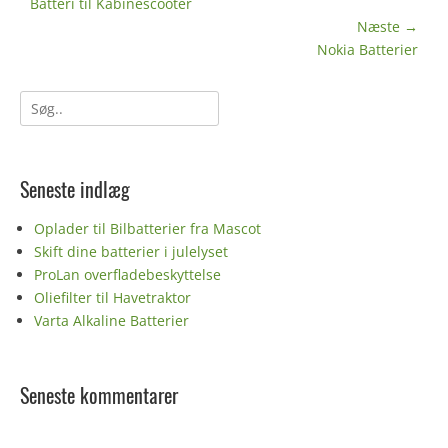
Forrige
Batteri til Kabinescooter
indlæg:
Næste →
Næste
Nokia Batterier
indlæg:
Søg
efter:
Seneste indlæg
Oplader til Bilbatterier fra Mascot
Skift dine batterier i julelyset
ProLan overfladebeskyttelse
Oliefilter til Havetraktor
Varta Alkaline Batterier
Seneste kommentarer