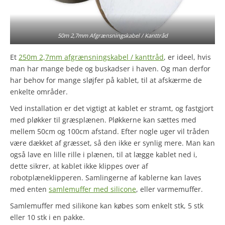
50m 2,7mm Afgrænsningskabel / Kanttråd
Et
250m 2,7mm afgrænsningskabel / kanttråd
, er ideel, hvis
man har mange bede og buskadser i haven. Og man derfor
har behov for mange sløjfer på kablet, til at afskærme de
enkelte områder.
Ved installation er det vigtigt at kablet er stramt, og fastgjort
med pløkker til græsplænen. Pløkkerne kan sættes med
mellem 50cm og 100cm afstand. Efter nogle uger vil tråden
være dækket af græsset, så den ikke er synlig mere. Man kan
også lave en lille rille i plænen, til at lægge kablet ned i,
dette sikrer, at kablet ikke klippes over af
robotplæneklipperen. Samlingerne af kablerne kan laves
med enten
samlemuffer med silicone
, eller varmemuffer.
Samlemuffer med silikone kan købes som enkelt stk, 5 stk
eller 10 stk i en pakke.