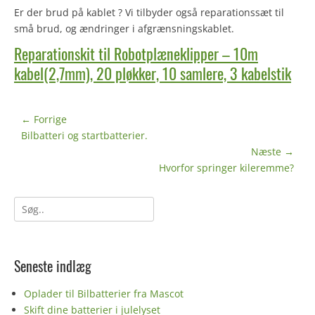
Er der brud på kablet ? Vi tilbyder også reparationssæt til
små brud, og ændringer i afgrænsningskablet.
Reparationskit til Robotplæneklipper – 10m
kabel(2,7mm), 20 pløkker, 10 samlere, 3 kabelstik
Indlægsnavigation
← Forrige
Forrige
Bilbatteri og startbatterier.
indlæg:
Næste →
Næste
Hvorfor springer kileremme?
indlæg:
Søg
efter:
Seneste indlæg
Oplader til Bilbatterier fra Mascot
Skift dine batterier i julelyset