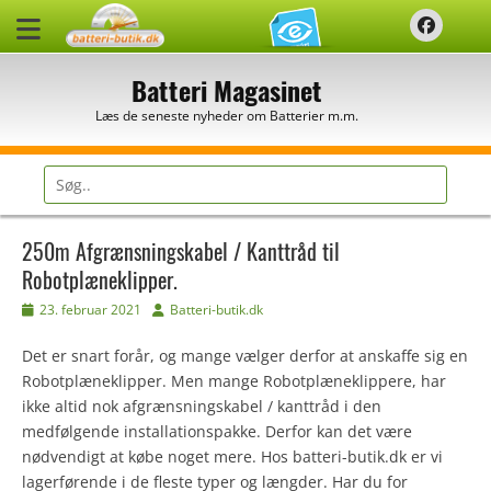
Spring
Faceb
til
indhold
Batteri Magasinet
Læs de seneste nyheder om Batterier m.m.
Søg
efter:
250m Afgrænsningskabel / Kanttråd til
Robotplæneklipper.
Udgivet
Forfatter
23. februar 2021
Batteri-butik.dk
den
Det er snart forår, og mange vælger derfor at anskaffe sig en
Robotplæneklipper. Men mange Robotplæneklippere, har
ikke altid nok afgrænsningskabel / kanttråd i den
medfølgende installationspakke. Derfor kan det være
nødvendigt at købe noget mere. Hos batteri-butik.dk er vi
lagerførende i de fleste typer og længder. Har du for