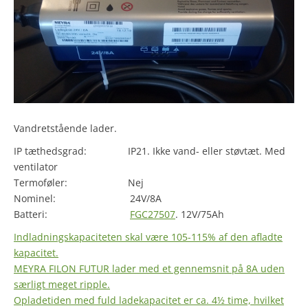
Vandretstående lader.
IP tæthedsgrad: IP21. Ikke vand- eller støvtæt. Med
ventilator
Termoføler: Nej
Nominel: 24V/8A
Batteri:
FGC27507
. 12V/75Ah
Indladningskapaciteten skal være 105-115% af den afladte
kapacitet.
MEYRA FILON FUTUR lader med et gennemsnit på 8A uden
særligt meget ripple.
Opladetiden med fuld ladekapacitet er ca. 4½ time, hvilket