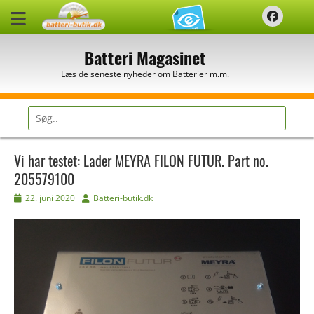
Spring
Faceb
til
indhold
Batteri Magasinet
Læs de seneste nyheder om Batterier m.m.
Søg
efter:
Vi har testet: Lader MEYRA FILON FUTUR. Part no.
205579100
Udgivet
Forfatter
22. juni 2020
Batteri-butik.dk
den