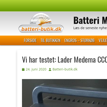
Spring
til
Batteri 
indhold
Læs de seneste nyhe
Primær Menu
FORSIDE
TIL BUTIKKEN
ENGROS – STORKØB
VEJL
Vi har testet: Lader Medema CC
Udgivet
Forfatter
24. juni 2020
Batteri-butik.dk
den