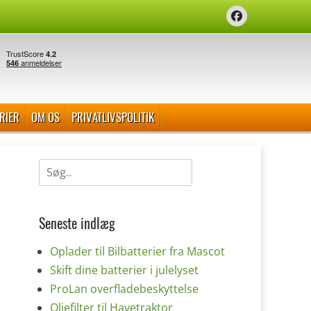
Facebook
RIER
OM OS
PRIVATLIVSPOLITIK
Søg
efter:
Seneste indlæg
Oplader til Bilbatterier fra Mascot
Skift dine batterier i julelyset
ProLan overfladebeskyttelse
Oliefilter til Havetraktor