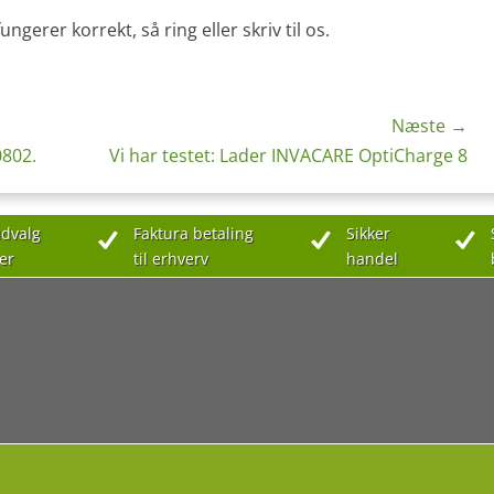
gerer korrekt, så ring eller skriv til os.
Næste →
Næste
0802.
Vi har testet: Lader INVACARE OptiCharge 8
indlæg:
dvalg
Faktura betaling
Sikker
er
til erhverv
handel