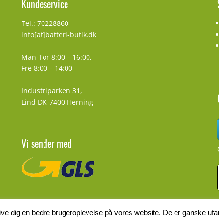
Kundeservice
Tel.: 70228860
info[at]batteri-butik.dk
Man-Tor 8:00 – 16:00,
Fre 8:00 – 14:00
Industriparken 31,
Lind DK-7400 Herning
Vi sender med
ive dig en bedre brugeroplevelse på vores website. De er ganske ufar