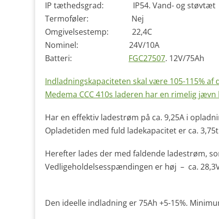
IP tæthedsgrad: IP54. Vand- og støvtæt
Termoføler: Nej
Omgivelsestemp: 22,4C
Nominel: 24V/10A
Batteri:
FGC27507
. 12V/75Ah
Indladningskapaciteten skal være 105-115% af d
Medema CCC 410s laderen har en rimelig jævn 
Har en effektiv ladestrøm på ca. 9,25A i opladn
Opladetiden med fuld ladekapacitet er ca. 3,75ti
Herefter lades der med faldende ladestrøm, som
Vedligeholdelsesspændingen er høj – ca. 28,3V,
Den ideelle indladning er 75Ah +5-15%. Mini