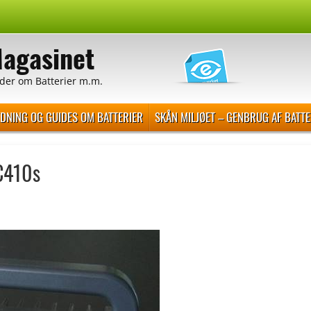
Magasinet
der om Batterier m.m.
EDNING OG GUIDES OM BATTERIER
SKÅN MILJØET – GENBRUG AF BATTE
C410s