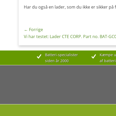
Har du også en lader, som du ikke er sikker på fun
Indlægsnavigation
← Forrige
Forrige
Vi har testet: Lader CTE CORP. Part no. BAT-GC
indlæg:
Batteri-specialister
Kæmpe u
siden år 2000
af batteri