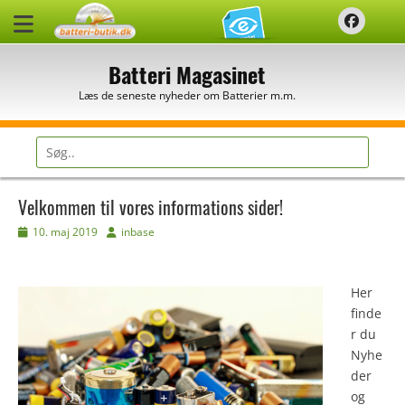
Spring
Faceb
til
indhold
Batteri Magasinet
Læs de seneste nyheder om Batterier m.m.
Søg
efter:
Velkommen til vores informations sider!
Udgivet
Forfatter
10. maj 2019
inbase
den
Her
finde
r du
Nyhe
der
og