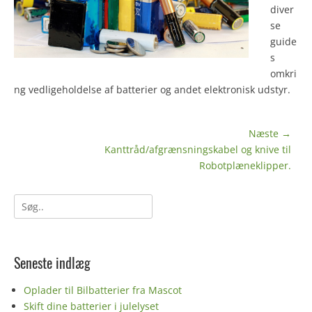
diver
se
guide
s
omkri
ng vedligeholdelse af batterier og andet elektronisk udstyr.
Indlægsnavigation
Næste →
Næste
Kanttråd/afgrænsningskabel og knive til
indlæg:
Robotplæneklipper.
Søg
efter:
Seneste indlæg
Oplader til Bilbatterier fra Mascot
Skift dine batterier i julelyset