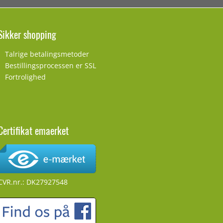
Sikker shopping
Talrige betalingsmetoder
Bestillingsprocessen er SSL
Fortrolighed
Certifikat emaerket
CVR.nr.: DK27927548