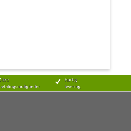
Sikre
Hurtig
betalingsmuligheder
levering