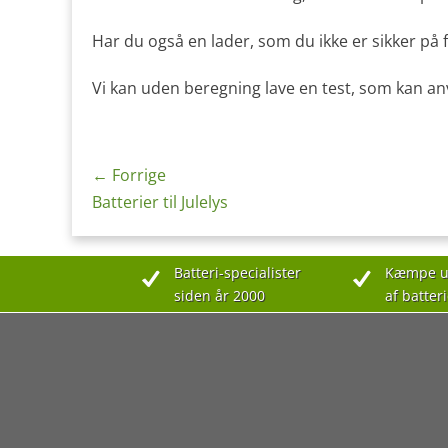
Har du også en lader, som du ikke er sikker på fu
Vi kan uden beregning lave en test, som kan 
Indlægsnavigation
← Forrige
Forrige
Batterier til Julelys
indlæg:
Batteri-specialister
Kæmpe u
siden år 2000
af batteri