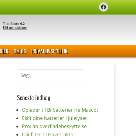
Facebook
RIER
OM OS
PRIVATLIVSPOLITIK
Søg
efter:
Seneste indlæg
Oplader til Bilbatterier fra Mascot
Skift dine batterier i julelyset
ProLan overfladebeskyttelse
Oliefilter til Havetraktor