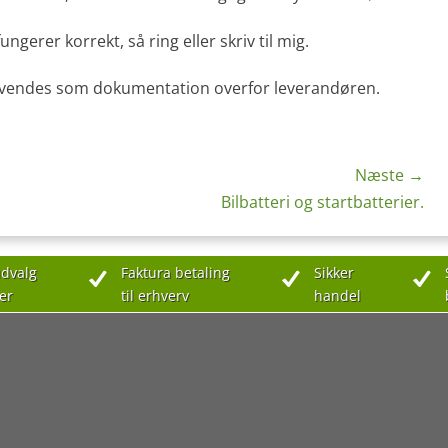
ngerer korrekt, så ring eller skriv til mig.
anvendes som dokumentation overfor leverandøren.
Næste →
Næste
Bilbatteri og startbatterier.
indlæg:
dvalg
Faktura betaling
Sikker
er
til erhverv
handel