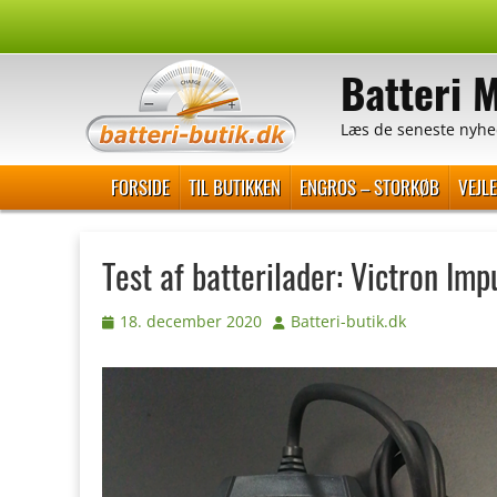
Spring
til
Batteri 
indhold
Læs de seneste nyhe
Primær Menu
FORSIDE
TIL BUTIKKEN
ENGROS – STORKØB
VEJL
Test af batterilader: Victron Im
Udgivet
Forfatter
18. december 2020
Batteri-butik.dk
den