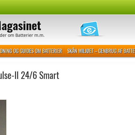
Magasinet
der om Batterier m.m.
EDNING OG GUIDES OM BATTERIER
SKÅN MILJØET – GENBRUG AF BATTE
pulse-ll 24/6 Smart