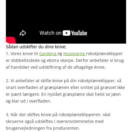
Sådan udskifter du dine knive:
1. Vores knive til
Gardena
og
Husqvarne
robotplæneklipper
er dobbeltsidede og ekstra skarpe. Derfor anbefaler vi brug
af handsker ved udskiftning af de aftagelige knive.
2. Vi anbefaler at skifte knive på din robotplæneklipper, så
snart overfladen af græsplænen eller snittet på græsset ikke
er pænt længere. En nyslået græsplæne skal helst se jævn
og klar ud i overfladen.
3. Når der skiftes knive på robotplæneklipperen. skal
skruerne også udskiftes i overensstemmelse med
brugervejledningen fra producenten.