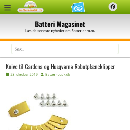
Spring
Faceb
til
indhold
Batteri Magasinet
Læs de seneste nyheder om Batterier m.m.
Søg
efter:
Knive til Gardena og Husqvarna Robotplæneklipper
Udgivet
Forfatter
23. oktober 2019
Batteri-butik.dk
den