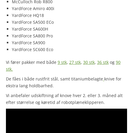
McCulloch Rob R800
YardForce Amiro 400i
YardForce HQ18
YardForce SA500 ECo
YardForce SA600H
YardForce SA800 Pro
YardForce SA900
YardForce SC600 Eco
Vi fører pakker med både
9 stk
,
27 stk
,
30 stk
,
36 stk
og
90
stk.
De fåes i både rustfrit stål, samt titaniumbelagte
knive for
ekstra lang holdbarhed.
Vi anbefaler udskiftning af knove hver 2. eller 3. måned alt
efter størrelse og køretid af robotplæneklipperen.