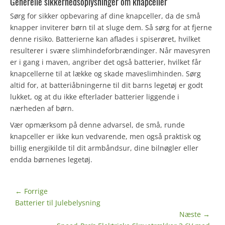
Generelle sikkerhedsoplysninger om knapceller
Sørg for sikker opbevaring af dine knapceller, da de små
knapper inviterer børn til at sluge dem. Så sørg for at fjerne
denne risiko. Batterierne kan aflades i spiserøret, hvilket
resulterer i svære slimhindeforbrændinger. Når mavesyren
er i gang i maven, angriber det også batterier, hvilket får
knapcellerne til at lække og skade maveslimhinden. Sørg
altid for, at batteriåbningerne til dit barns legetøj er godt
lukket, og at du ikke efterlader batterier liggende i
nærheden af børn.
Vær opmærksom på denne advarsel, de små, runde
knapceller er ikke kun vedvarende, men også praktisk og
billig energikilde til dit armbåndsur, dine bilnøgler eller
endda børnenes legetøj.
Indlægsnavigation
← Forrige
Forrige
Batterier til Julebelysning
indlæg:
Næste →