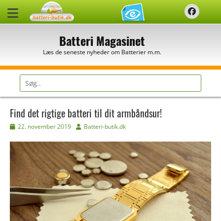
Spring
Faceb
til
indhold
Batteri Magasinet
Læs de seneste nyheder om Batterier m.m.
Søg
efter:
Find det rigtige batteri til dit armbåndsur!
Udgivet
Forfatter
22. november 2019
Batteri-butik.dk
den