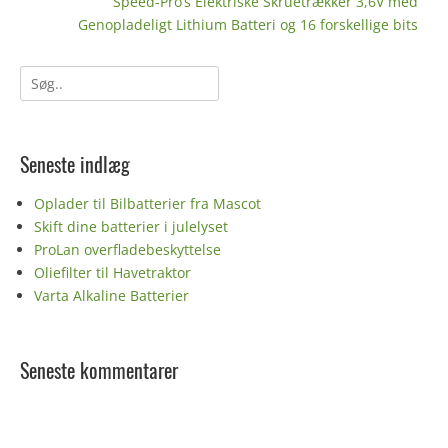
Næste
Speed-Pro’s Elektriske Skruetrækker 3,6V med
indlæg:
Genopladeligt Lithium Batteri og 16 forskellige bits
Søg
efter:
Seneste indlæg
Oplader til Bilbatterier fra Mascot
Skift dine batterier i julelyset
ProLan overfladebeskyttelse
Oliefilter til Havetraktor
Varta Alkaline Batterier
Seneste kommentarer