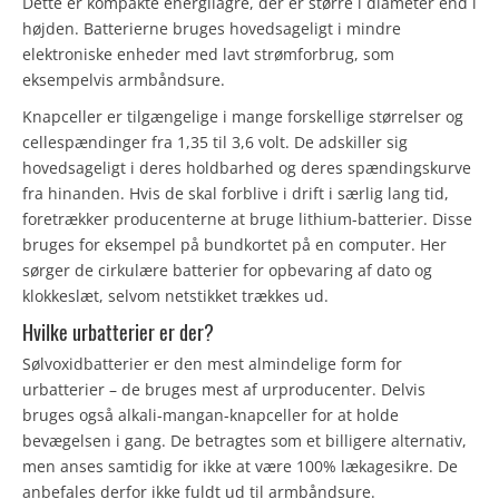
Dette er kompakte energilagre, der er større i diameter end i
højden. Batterierne bruges hovedsageligt i mindre
elektroniske enheder med lavt strømforbrug, som
eksempelvis armbåndsure.
Knapceller er tilgængelige i mange forskellige størrelser og
cellespændinger fra 1,35 til 3,6 volt. De adskiller sig
hovedsageligt i deres holdbarhed og deres spændingskurve
fra hinanden. Hvis de skal forblive i drift i særlig lang tid,
foretrækker producenterne at bruge lithium-batterier. Disse
bruges for eksempel på bundkortet på en computer. Her
sørger de cirkulære batterier for opbevaring af dato og
klokkeslæt, selvom netstikket trækkes ud.
Hvilke urbatterier er der?
Sølvoxidbatterier er den mest almindelige form for
urbatterier – de bruges mest af urproducenter. Delvis
bruges også alkali-mangan-knapceller for at holde
bevægelsen i gang. De betragtes som et billigere alternativ,
men anses samtidig for ikke at være 100% lækagesikre. De
anbefales derfor ikke fuldt ud til armbåndsure.