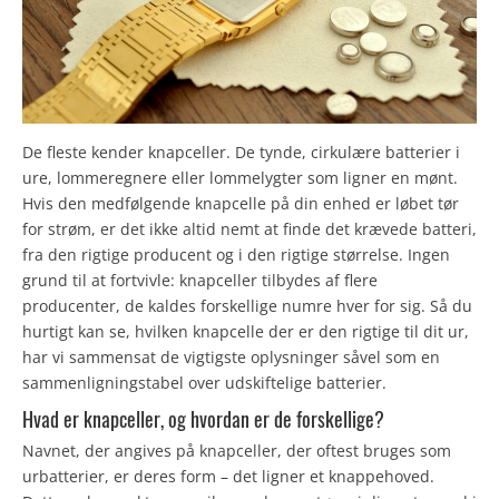
De fleste kender knapceller. De tynde, cirkulære batterier i
ure, lommeregnere eller lommelygter som ligner en mønt.
Hvis den medfølgende knapcelle på din enhed er løbet tør
for strøm, er det ikke altid nemt at finde det krævede batteri,
fra den rigtige producent og i den rigtige størrelse. Ingen
grund til at fortvivle: knapceller tilbydes af flere
producenter, de kaldes forskellige numre hver for sig. Så du
hurtigt kan se, hvilken knapcelle der er den rigtige til dit ur,
har vi sammensat de vigtigste oplysninger såvel som en
sammenligningstabel over udskiftelige batterier.
Hvad er knapceller, og hvordan er de forskellige?
Navnet, der angives på knapceller, der oftest bruges som
urbatterier, er deres form – det ligner et knappehoved.