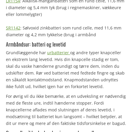
LR1154
: Alkalisk-manganbatteri som en rund celle, 11,6 mm
i diameter og 5,4 mm tyk (brug i regnemaskiner, vækkeure
eller lommelygter)
SR1142
: Sølvoxid zinkbatteri som rund celle, med 11,6 mm
diameter og 4,2 mm tykkelse (brug i armbånd
Armbåndsur: batteri og levetid
Grundlæggende har
urbatterier
og andre typer knapceller
en ekstrem lang levetid. Hvis din knapcelle stadig er tom,
skal du vaske hænderne grundigt og tørre dem, inden du
udskifter dem. Rør ved batteriet med fedtede fingre og skab
en såkaldt kontaktmodstand. Knapmodstanden udnyttes
ikke fuldt ud, hvilket igen har en forkortet levetid.
For øvrig vil du ikke bemærke, at en udveksling er nødvendig
med de fleste ure, indtil hænderne stopper. Fordi
knapcellerne aflades mod slutningen af deres levetid, i
modsætning til batteriet kun langsomt – hvilket betyder, at
dit ur mere og mere af den faktiske tidsforsinkelse er bagud.