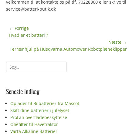
velkommen til at kontakte os på tlf. 70228860 eller skrive til
service@batteri-butik.dk
Indlægsnavigation
← Forrige
Forrige
Hvad er et batteri ?
indlæg:
Næste →
Næste
Terrænhjul på Husqvarna Automower Robotplæneklipper
indlæg:
Søg
efter:
Seneste indlæg
Oplader til Bilbatterier fra Mascot
Skift dine batterier i julelyset
ProLan overfladebeskyttelse
Oliefilter til Havetraktor
Varta Alkaline Batterier