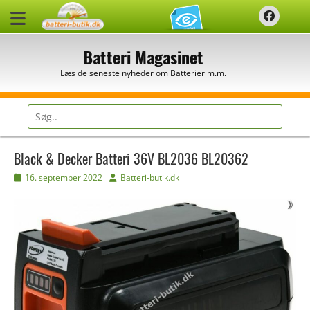
Spring
Faceb
til
indhold
Batteri Magasinet
Læs de seneste nyheder om Batterier m.m.
Søg
efter:
Black & Decker Batteri 36V BL2036 BL20362
Udgivet
Forfatter
16. september 2022
Batteri-butik.dk
den