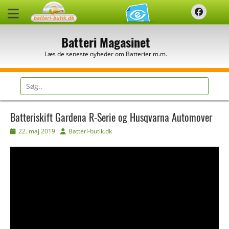
Spring
Faceb
til
indhold
Batteri Magasinet
Læs de seneste nyheder om Batterier m.m.
Søg
efter:
Batteriskift Gardena R-Serie og Husqvarna Automover
Udgivet
Forfatter
22. maj 2019
Batteri-butik.dk
den