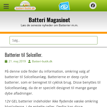
Spring
Faceb
til
indhold
Batteri Magasinet
Læs de seneste nyheder om Batterier m.m.
Søg
efter:
Batterier til Solceller.
Udgivet
Forfatter
21. maj 2019
Batteri-butik.dk
den
På denne side finder du information, omkring valg af
batterier til Solcelleanlæg. Batterierne er deep cycle
batterier, som er beregnet til cyklisk brug. Disse benyttes til
Solcelleanlæg, da de er specielt designet til mange gange
dybe afladninger.
12V GEL batterier indeholder ikke flydende væske omkring
blypladerne, i de enkelte celler. Derfor kan disse